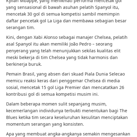
Kylian Mbappé, yang menikmati performa mencetak gol
yang sensasional di bawah asuhan pelatih Spanyol itu,
mencetak 30 gol di semua kompetisi sambil memimpin
daftar pencetak gol La Liga dan membawa sebagian besar
serangan tim.
Kini, dengan Xabi Alonso sebagai manajer Chelsea, pelatih
asal Spanyol itu akan memiliki João Pedro – seorang
penyerang yang telah menunjukkan sekilas kualitas elit
meski bekerja di tim Chelsea yang tidak harmonis dan
berkinerja buruk.
Pemain Brasil, yang absen dari skuad Piala Dunia Selecao
memicu reaksi keras dari penggemar Chelsea di media
sosial, mencetak 15 gol Liga Premier dan mencatatkan 26
kontribusi gol di semua kompetisi musim ini.
Dalam beberapa momen sulit sepanjang musim,
kecemerlangan individunya terbukti menentukan bagi The
Blues ketika tim secara keseluruhan kesulitan menciptakan
momentum serangan yang konsisten.
Apa yang membuat angka-angkanya semakin mengesankan