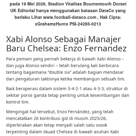
pada 19 Mei 2026. Stadion Vitalitas Bournemouth Dorset
UK Editorial hanya menggunakan batasan DataCo yang
berlaku Lihat www.football-dataco.com , Hak Cipta:
xGrahamxHuntx PSI-24285-0213
Xabi Alonso Sebagai Manajer
Baru Chelsea: Enzo Fernandez
Para pemain yang pernah bekerja di bawah Xabi Alonso –
dan juga Alonso sendiri – telah berulang kali berbicara
tentang bagaimana “double six” adalah bagian mendasar
dari pengaturan taktisnya ketika membangun sebuah tim.
Baik beroperasi dalam sistem 3-4-2-1 atau 4-3-3, struktur di
sekitar poros ganda tetap penting untuk keseimbangan dan
kontrol tim.
Mengingat hal tersebut, Enzo Fernández, yang telah
mencatatkan 26 kontribusi gol di musim 2025/26,
diperkirakan akan tetap menjadi salah satu sosok
terpenting dalam skuad Chelsea di bawah asuhan Xabi