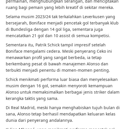
permainan, menghubungkan serangan, dan menciptakan
ruang bagi pemain yang lebih kreatif di sekitar mereka.
Selama musim 2023/24 tak terkalahkan Leverkusen yang
bersejarah, Boniface menjadi pencetak gol terbanyak klub
di Bundesliga dengan 14 gol liga, sementara juga
mencatatkan 21 gol dan 10 assist di semua kompetisi.
Sementara itu, Patrik Schick tampil impresif setelah
Boniface mengalami cedera. Meski penyerang Ceko ini
menawarkan profil yang sangat berbeda, ia tetap
berkembang pesat di bawah manajemen Alonso dan
terbukti menjadi penentu di momen-momen penting.
Schick menikmati performa luar biasa dan menyelesaikan
musim dengan 16 gol, semakin menyoroti kemampuan
Alonso untuk memaksimalkan berbagai jenis striker dalam
kerangka taktis yang sama.
Di Real Madrid, meski hanya menghabiskan tujuh bulan di
sana, Alonso tetap berhasil mendapatkan keluaran kelas
dunia dari penyerang andalannya.