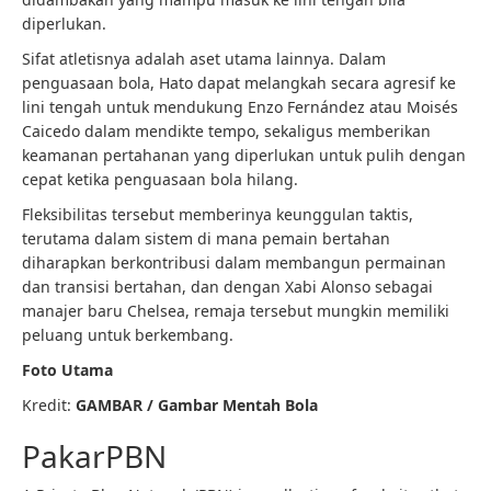
diperlukan.
Sifat atletisnya adalah aset utama lainnya. Dalam
penguasaan bola, Hato dapat melangkah secara agresif ke
lini tengah untuk mendukung Enzo Fernández atau Moisés
Caicedo dalam mendikte tempo, sekaligus memberikan
keamanan pertahanan yang diperlukan untuk pulih dengan
cepat ketika penguasaan bola hilang.
Fleksibilitas tersebut memberinya keunggulan taktis,
terutama dalam sistem di mana pemain bertahan
diharapkan berkontribusi dalam membangun permainan
dan transisi bertahan, dan dengan Xabi Alonso sebagai
manajer baru Chelsea, remaja tersebut mungkin memiliki
peluang untuk berkembang.
Foto Utama
Kredit:
GAMBAR /
Gambar Mentah Bola
PakarPBN