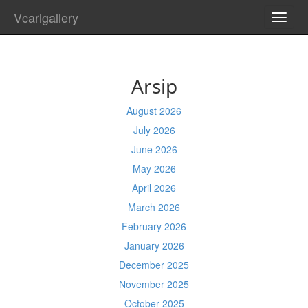
Vcarlgallery
TOGG
NAVI
Arsip
August 2026
July 2026
June 2026
May 2026
April 2026
March 2026
February 2026
January 2026
December 2025
November 2025
October 2025