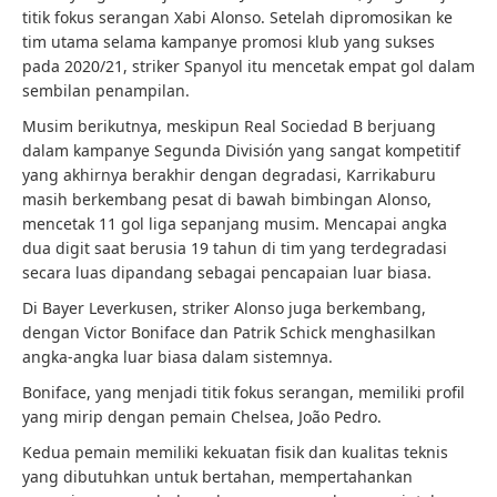
titik fokus serangan Xabi Alonso. Setelah dipromosikan ke
tim utama selama kampanye promosi klub yang sukses
pada 2020/21, striker Spanyol itu mencetak empat gol dalam
sembilan penampilan.
Musim berikutnya, meskipun Real Sociedad B berjuang
dalam kampanye Segunda División yang sangat kompetitif
yang akhirnya berakhir dengan degradasi, Karrikaburu
masih berkembang pesat di bawah bimbingan Alonso,
mencetak 11 gol liga sepanjang musim. Mencapai angka
dua digit saat berusia 19 tahun di tim yang terdegradasi
secara luas dipandang sebagai pencapaian luar biasa.
Di Bayer Leverkusen, striker Alonso juga berkembang,
dengan Victor Boniface dan Patrik Schick menghasilkan
angka-angka luar biasa dalam sistemnya.
Boniface, yang menjadi titik fokus serangan, memiliki profil
yang mirip dengan pemain Chelsea, João Pedro.
Kedua pemain memiliki kekuatan fisik dan kualitas teknis
yang dibutuhkan untuk bertahan, mempertahankan