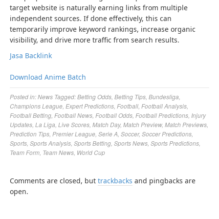
target website is naturally earning links from multiple
independent sources. If done effectively, this can
temporarily improve keyword rankings, increase organic
visibility, and drive more traffic from search results.
Jasa Backlink
Download Anime Batch
Posted in:
News
Tagged:
Betting Odds
,
Betting Tips
,
Bundesliga
,
Champions League
,
Expert Predictions
,
Football
,
Football Analysis
,
Football Betting
,
Football News
,
Football Odds
,
Football Predictions
,
Injury
Updates
,
La Liga
,
Live Scores
,
Match Day
,
Match Preview
,
Match Previews
,
Prediction Tips
,
Premier League
,
Serie A
,
Soccer
,
Soccer Predictions
,
Sports
,
Sports Analysis
,
Sports Betting
,
Sports News
,
Sports Predictions
,
Team Form
,
Team News
,
World Cup
Comments are closed, but
trackbacks
and pingbacks are
open.