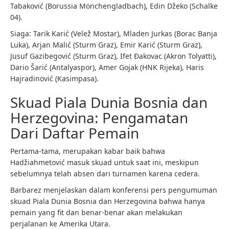
Tabaković (Borussia Mönchengladbach), Edin Džeko (Schalke
04).
Siaga: Tarik Karić (Velež Mostar), Mladen Jurkas (Borac Banja
Luka), Arjan Malić (Sturm Graz), Emir Karić (Sturm Graz),
Jusuf Gazibegović (Sturm Graz), Ifet Đakovac (Akron Tolyatti),
Dario Šarić (Antalyaspor), Amer Gojak (HNK Rijeka), Haris
Hajradinović (Kasimpasa).
Skuad Piala Dunia Bosnia dan
Herzegovina: Pengamatan
Dari Daftar Pemain
Pertama-tama, merupakan kabar baik bahwa
Hadžiahmetović masuk skuad untuk saat ini, meskipun
sebelumnya telah absen dari turnamen karena cedera.
Barbarez menjelaskan dalam konferensi pers pengumuman
skuad Piala Dunia Bosnia dan Herzegovina bahwa hanya
pemain yang fit dan benar-benar akan melakukan
perjalanan ke Amerika Utara.