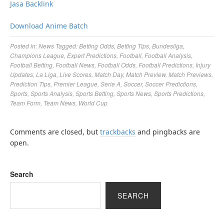
Jasa Backlink
Download Anime Batch
Posted in:
News
Tagged:
Betting Odds
,
Betting Tips
,
Bundesliga
,
Champions League
,
Expert Predictions
,
Football
,
Football Analysis
,
Football Betting
,
Football News
,
Football Odds
,
Football Predictions
,
Injury
Updates
,
La Liga
,
Live Scores
,
Match Day
,
Match Preview
,
Match Previews
,
Prediction Tips
,
Premier League
,
Serie A
,
Soccer
,
Soccer Predictions
,
Sports
,
Sports Analysis
,
Sports Betting
,
Sports News
,
Sports Predictions
,
Team Form
,
Team News
,
World Cup
Comments are closed, but
trackbacks
and pingbacks are
open.
Search
SEARCH