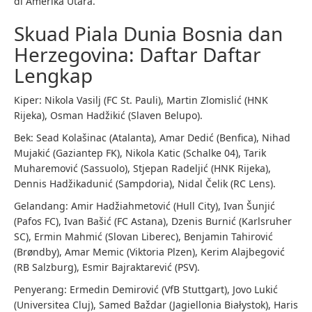
di Amerika Utara.
Skuad Piala Dunia Bosnia dan
Herzegovina: Daftar Daftar
Lengkap
Kiper: Nikola Vasilj (FC St. Pauli), Martin Zlomislić (HNK
Rijeka), Osman Hadžikić (Slaven Belupo).
Bek: Sead Kolašinac (Atalanta), Amar Dedić (Benfica), Nihad
Mujakić (Gaziantep FK), Nikola Katic (Schalke 04), Tarik
Muharemović (Sassuolo), Stjepan Radeljić (HNK Rijeka),
Dennis Hadžikadunić (Sampdoria), Nidal Čelik (RC Lens).
Gelandang: Amir Hadžiahmetović (Hull City), Ivan Šunjić
(Pafos FC), Ivan Bašić (FC Astana), Dzenis Burnić (Karlsruher
SC), Ermin Mahmić (Slovan Liberec), Benjamin Tahirović
(Brøndby), Amar Memic (Viktoria Plzen), Kerim Alajbegović
(RB Salzburg), Esmir Bajraktarević (PSV).
Penyerang: Ermedin Demirović (VfB Stuttgart), Jovo Lukić
(Universitea Cluj), Samed Baždar (Jagiellonia Białystok), Haris