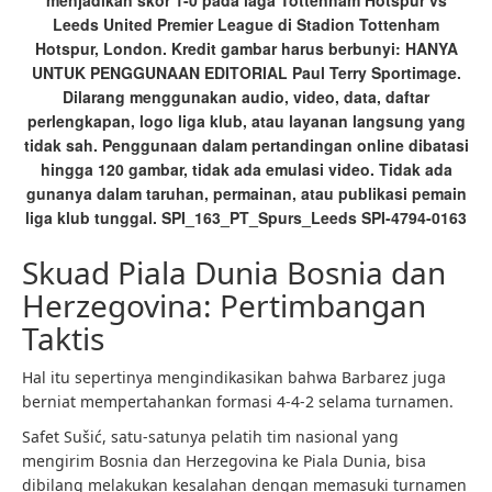
menjadikan skor 1-0 pada laga Tottenham Hotspur vs
Leeds United Premier League di Stadion Tottenham
Hotspur, London. Kredit gambar harus berbunyi: HANYA
UNTUK PENGGUNAAN EDITORIAL Paul Terry Sportimage.
Dilarang menggunakan audio, video, data, daftar
perlengkapan, logo liga klub, atau layanan langsung yang
tidak sah. Penggunaan dalam pertandingan online dibatasi
hingga 120 gambar, tidak ada emulasi video. Tidak ada
gunanya dalam taruhan, permainan, atau publikasi pemain
liga klub tunggal. SPI_163_PT_Spurs_Leeds SPI-4794-0163
Skuad Piala Dunia Bosnia dan
Herzegovina: Pertimbangan
Taktis
Hal itu sepertinya mengindikasikan bahwa Barbarez juga
berniat mempertahankan formasi 4-4-2 selama turnamen.
Safet Sušić, satu-satunya pelatih tim nasional yang
mengirim Bosnia dan Herzegovina ke Piala Dunia, bisa
dibilang melakukan kesalahan dengan memasuki turnamen