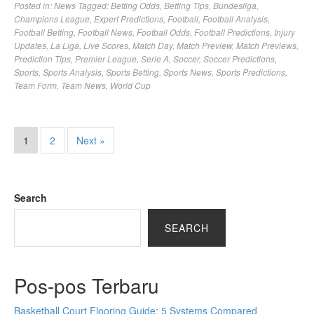
Posted in:
News
Tagged:
Betting Odds
,
Betting Tips
,
Bundesliga
,
Champions League
,
Expert Predictions
,
Football
,
Football Analysis
,
Football Betting
,
Football News
,
Football Odds
,
Football Predictions
,
Injury
Updates
,
La Liga
,
Live Scores
,
Match Day
,
Match Preview
,
Match Previews
,
Prediction Tips
,
Premier League
,
Serie A
,
Soccer
,
Soccer Predictions
,
Sports
,
Sports Analysis
,
Sports Betting
,
Sports News
,
Sports Predictions
,
Team Form
,
Team News
,
World Cup
1
2
Next »
Search
SEARCH
Pos-pos Terbaru
Basketball Court Flooring Guide: 5 Systems Compared