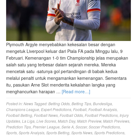
Plymouth Argyle menyebabkan kekesalan besar dengan
mengetuk Liverpool keluar dari Piala FA pada Minggu lalu, 9
Februari. Kemenangan 1-0 tim Championship jelas merupakan
salah satu yang terbesar dalam sejarah mereka. Mereka
mencetak satu -satunya gol pertandingan di babak kedua
melalui penalti untuk mengamankan kemenangan. Sementara
itu, pasukan Arne Slot menderita kekalahan langka yang
menghancurkan harapan …
[Read more…]
Posted in:
News
Tagged:
Betting Odds
,
Betting Tips
,
Bundesliga
,
Champions League
,
Expert Predictions
,
Football
,
Football Analysis
,
Football Betting
,
Football News
,
Football Odds
,
Football Predictions
,
Injury
Updates
,
La Liga
,
Live Scores
,
Match Day
,
Match Preview
,
Match Previews
,
Prediction Tips
,
Premier League
,
Serie A
,
Soccer
,
Soccer Predictions
,
Sports
,
Sports Analysis
,
Sports Betting
,
Sports News
,
Sports Predictions
,