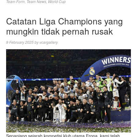
Team Form
,
Team News
,
World Cup
Catatan Liga Champions yang
mungkin tidak pernah rusak
9 February 2025
by
vcargallery
Sepanjang sejarah kompetisi klub utama Eropa, kami telah