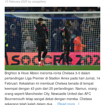
15 February 2025
by
vcargallery
Brighton & Hove Albion meronta-ronta Chelsea 3-0 dalam
pertandingan Liga Premier di Stadion Amex pada hari Jumat, 14
Februari. Kekalahan ini membuat Chelsea berada di tempat
keempat dengan 43 poin dari 25 pertandingan. Namun, orang -
orang seperti Manchester City, Newcastle United dan AFC
Bournemouth tetap sangat dekat dengan mereka. Chelsea
sekarang telah kalah dalam dua …
[Read more…]