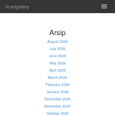
Vcarlgallery
TOGG
NAVI
Arsip
August 2026
July 2026
June 2026
May 2026
April 2026
March 2026
February 2026
January 2026
December 2025
November 2025
October 2025