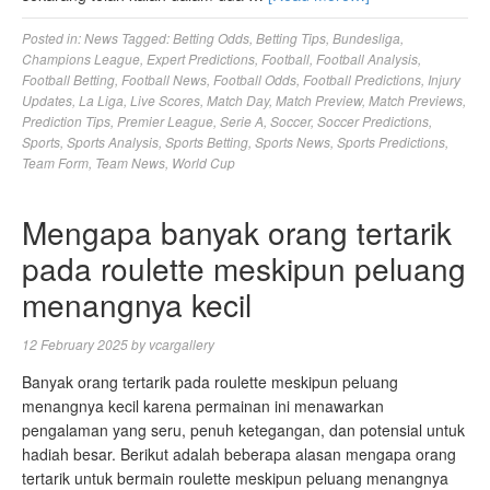
Posted in:
News
Tagged:
Betting Odds
,
Betting Tips
,
Bundesliga
,
Champions League
,
Expert Predictions
,
Football
,
Football Analysis
,
Football Betting
,
Football News
,
Football Odds
,
Football Predictions
,
Injury
Updates
,
La Liga
,
Live Scores
,
Match Day
,
Match Preview
,
Match Previews
,
Prediction Tips
,
Premier League
,
Serie A
,
Soccer
,
Soccer Predictions
,
Sports
,
Sports Analysis
,
Sports Betting
,
Sports News
,
Sports Predictions
,
Team Form
,
Team News
,
World Cup
Mengapa banyak orang tertarik
pada roulette meskipun peluang
menangnya kecil
12 February 2025
by
vcargallery
Banyak orang tertarik pada roulette meskipun peluang
menangnya kecil karena permainan ini menawarkan
pengalaman yang seru, penuh ketegangan, dan potensial untuk
hadiah besar. Berikut adalah beberapa alasan mengapa orang
tertarik untuk bermain roulette meskipun peluang menangnya