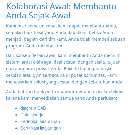
Kolaborasi Awal: Membantu
Anda Sejak Awal
Kami pikir semakin cepat kami dapat membantu Anda,
semakin baik hasil yang Anda dapatkan. Ketika Anda
menjadi bagian dari tim kami, Anda tidak membeli sebuah
program. Anda membeli tim.
Dari konsep desain awal, kami membantu Anda memilih
sistem lantai olahraga ideal sesuai dengan skala, tujuan,
dan anggaran proyek Anda. Baik itu lapangan basket
sekolah atau gym serbaguna di pusat komunitas, kami
menawarkan solusi yang sesuai dengan kebutuhan Anda.
Anda bahkan tidak perlu khawatir dengan masalah teknis
karena kami menyediakan semua yang Anda perlukan:
diagram CAD
Data kinerja
Peringkat keamanan
Sertifikasi lingkungan