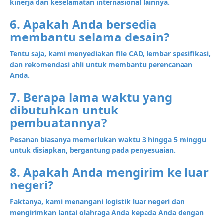
kinerja dan keselamatan internasional lainnya.
6. Apakah Anda bersedia
membantu selama desain?
Tentu saja, kami menyediakan file CAD, lembar spesifikasi,
dan rekomendasi ahli untuk membantu perencanaan
Anda.
7. Berapa lama waktu yang
dibutuhkan untuk
pembuatannya?
Pesanan biasanya memerlukan waktu 3 hingga 5 minggu
untuk disiapkan, bergantung pada penyesuaian.
8. Apakah Anda mengirim ke luar
negeri?
Faktanya, kami menangani logistik luar negeri dan
mengirimkan lantai olahraga Anda kepada Anda dengan