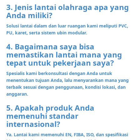
3. Jenis lantai olahraga apa yang
Anda miliki?
Solusi lantai dalam dan luar ruangan kami meliputi PVC,
PU, ​​karet, serta sistem ubin modular.
4. Bagaimana saya bisa
memastikan lantai mana yang
tepat untuk pekerjaan saya?
Spesialis kami berkonsultasi dengan Anda untuk
menentukan tujuan Anda, lalu menyarankan mana yang
terbaik sesuai dengan penggunaan, kondisi lokasi, dan
anggaran.
5. Apakah produk Anda
memenuhi standar
internasional?
Ya. Lantai kami memenuhi EN, FIBA, ISO, dan spesifikasi