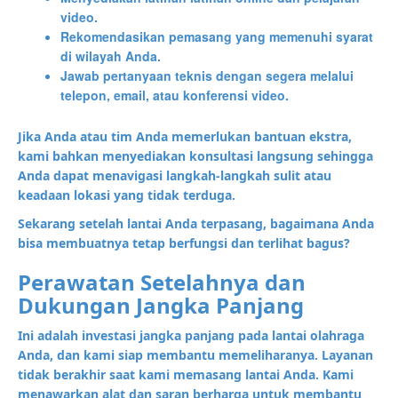
video.
Rekomendasikan pemasang yang memenuhi syarat
di wilayah Anda.
Jawab pertanyaan teknis dengan segera melalui
telepon, email, atau konferensi video.
Jika Anda atau tim Anda memerlukan bantuan ekstra,
kami bahkan menyediakan konsultasi langsung sehingga
Anda dapat menavigasi langkah-langkah sulit atau
keadaan lokasi yang tidak terduga.
Sekarang setelah lantai Anda terpasang, bagaimana Anda
bisa membuatnya tetap berfungsi dan terlihat bagus?
Perawatan Setelahnya dan
Dukungan Jangka Panjang
Ini adalah investasi jangka panjang pada lantai olahraga
Anda, dan kami siap membantu memeliharanya. Layanan
tidak berakhir saat kami memasang lantai Anda. Kami
menawarkan alat dan saran berharga untuk membantu