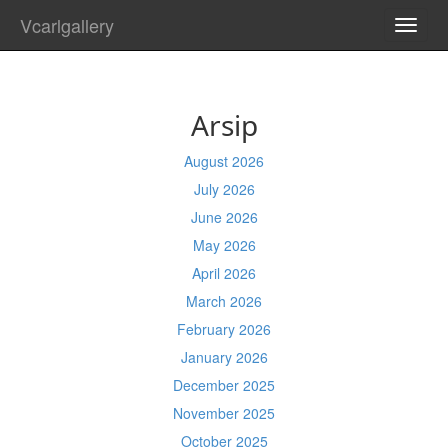
Vcarlgallery
TOGG
NAVI
Arsip
August 2026
July 2026
June 2026
May 2026
April 2026
March 2026
February 2026
January 2026
December 2025
November 2025
October 2025