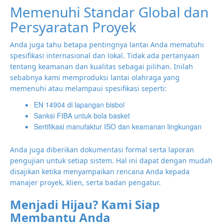
Memenuhi Standar Global dan
Persyaratan Proyek
Anda juga tahu betapa pentingnya lantai Anda mematuhi
spesifikasi internasional dan lokal. Tidak ada pertanyaan
tentang keamanan dan kualitas sebagai pilihan. Inilah
sebabnya kami memproduksi lantai olahraga yang
memenuhi atau melampaui spesifikasi seperti:
EN 14904 di lapangan bisbol
Sanksi FIBA ​​untuk bola basket
Sertifikasi manufaktur ISO dan keamanan lingkungan
Anda juga diberikan dokumentasi formal serta laporan
pengujian untuk setiap sistem. Hal ini dapat dengan mudah
disajikan ketika menyampaikan rencana Anda kepada
manajer proyek, klien, serta badan pengatur.
Menjadi Hijau? Kami Siap
Membantu Anda