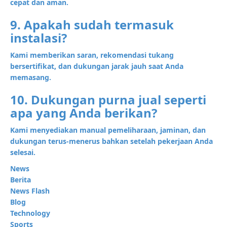
cepat dan aman.
9. Apakah sudah termasuk
instalasi?
Kami memberikan saran, rekomendasi tukang
bersertifikat, dan dukungan jarak jauh saat Anda
memasang.
10. Dukungan purna jual seperti
apa yang Anda berikan?
Kami menyediakan manual pemeliharaan, jaminan, dan
dukungan terus-menerus bahkan setelah pekerjaan Anda
selesai.
News
Berita
News Flash
Blog
Technology
Sports