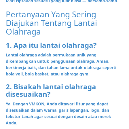
Mari ciptakan sesuatu yang luar biasa — bersama-sama.
Pertanyaan Yang Sering
Diajukan Tentang Lantai
Olahraga
1. Apa itu lantai olahraga?
Lantai olahraga adalah permukaan unik yang
dikembangkan untuk penggunaan olahraga. Aman,
berkinerja baik, dan tahan lama untuk olahraga seperti
bola voli, bola basket, atau olahraga gym.
2. Bisakah lantai olahraga
disesuaikan?
Ya. Dengan VMKON, Anda ditawari fitur yang dapat
disesuaikan dalam warna, garis lapangan, logo, dan
tekstur tanah agar sesuai dengan desain atau merek
Anda.