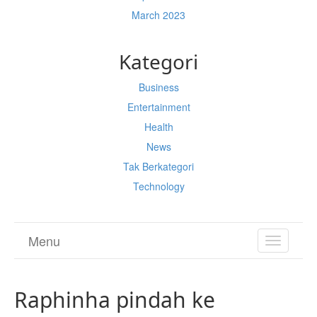
March 2023
Kategori
Business
Entertainment
Health
News
Tak Berkategori
Technology
Menu
TOGGL
NAVIGA
Raphinha pindah ke