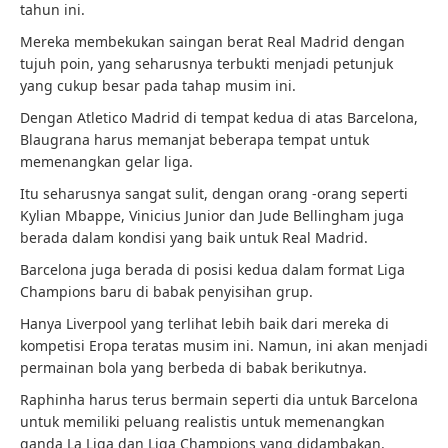
tahun ini.
Mereka membekukan saingan berat Real Madrid dengan
tujuh poin, yang seharusnya terbukti menjadi petunjuk
yang cukup besar pada tahap musim ini.
Dengan Atletico Madrid di tempat kedua di atas Barcelona, ​​
Blaugrana harus memanjat beberapa tempat untuk
memenangkan gelar liga.
Itu seharusnya sangat sulit, dengan orang -orang seperti
Kylian Mbappe, Vinicius Junior dan Jude Bellingham juga
berada dalam kondisi yang baik untuk Real Madrid.
Barcelona juga berada di posisi kedua dalam format Liga
Champions baru di babak penyisihan grup.
Hanya Liverpool yang terlihat lebih baik dari mereka di
kompetisi Eropa teratas musim ini. Namun, ini akan menjadi
permainan bola yang berbeda di babak berikutnya.
Raphinha harus terus bermain seperti dia untuk Barcelona
untuk memiliki peluang realistis untuk memenangkan
ganda La Liga dan Liga Champions yang didambakan.