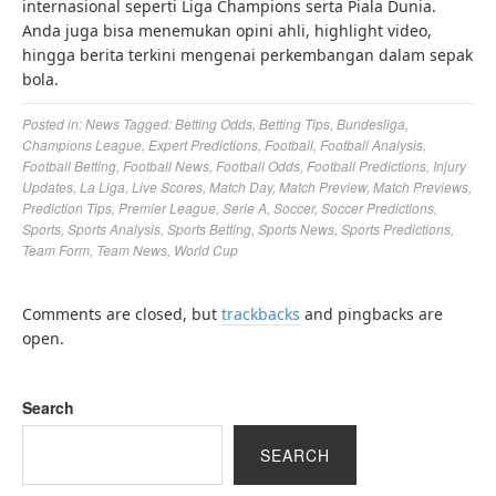
internasional seperti Liga Champions serta Piala Dunia.
Anda juga bisa menemukan opini ahli, highlight video,
hingga berita terkini mengenai perkembangan dalam sepak
bola.
Posted in:
News
Tagged:
Betting Odds
,
Betting Tips
,
Bundesliga
,
Champions League
,
Expert Predictions
,
Football
,
Football Analysis
,
Football Betting
,
Football News
,
Football Odds
,
Football Predictions
,
Injury
Updates
,
La Liga
,
Live Scores
,
Match Day
,
Match Preview
,
Match Previews
,
Prediction Tips
,
Premier League
,
Serie A
,
Soccer
,
Soccer Predictions
,
Sports
,
Sports Analysis
,
Sports Betting
,
Sports News
,
Sports Predictions
,
Team Form
,
Team News
,
World Cup
Comments are closed, but
trackbacks
and pingbacks are
open.
Search
SEARCH