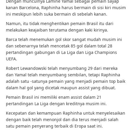
Dengan munculnya Lamine Yamal sebagai pemain sayap
kanan Barcelona, ​​Raphinha harus bermain di sisi kiri musim
ini meskipun lebih suka bermain di sebelah kanan.
Namun, itu tidak menghentikan pemain Brasil itu dari
melakukan keajaiban terutama dengan kaki kirinya.
Barca telah menemukan gol skor sangat mudah musim ini
dan sebenarnya telah mencetak 85 gol dalam total 28
pertandingan gabungan di La Liga dan Liga Champions
UEFA.
Robert Lewandowski telah menyumbang 29 dari mereka
dan Yamal telah menyumbang sembilan, tetapi Raphinha
adalah satu -satunya pemain yang menjadi pemain top baik
dalam hal gol yang dicetak maupun assist yang dibuat.
Pemain Brasil ini memiliki enam assist dalam 21
pertandingan La Liga dengan kreditnya musim ini.
Kecepatan dan kemampuan Raphinha untuk menyelesaikan
dengan baik telah menonjol dan dia terus menjadi salah
satu pemain penyerang terbaik di Eropa saat ini.