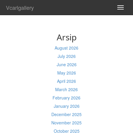
Vcarlgallery
TOGG
NAVI
Arsip
August 2026
July 2026
June 2026
May 2026
April 2026
March 2026
February 2026
January 2026
December 2025
November 2025
October 2025