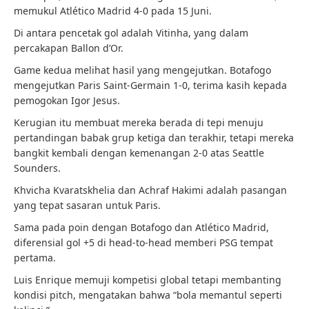
memukul Atlético Madrid 4-0 pada 15 Juni.
Di antara pencetak gol adalah Vitinha, yang dalam
percakapan Ballon d’Or.
Game kedua melihat hasil yang mengejutkan. Botafogo
mengejutkan Paris Saint-Germain 1-0, terima kasih kepada
pemogokan Igor Jesus.
Kerugian itu membuat mereka berada di tepi menuju
pertandingan babak grup ketiga dan terakhir, tetapi mereka
bangkit kembali dengan kemenangan 2-0 atas Seattle
Sounders.
Khvicha Kvaratskhelia dan Achraf Hakimi adalah pasangan
yang tepat sasaran untuk Paris.
Sama pada poin dengan Botafogo dan Atlético Madrid,
diferensial gol +5 di head-to-head memberi PSG tempat
pertama.
Luis Enrique memuji kompetisi global tetapi membanting
kondisi pitch, mengatakan bahwa “bola memantul seperti