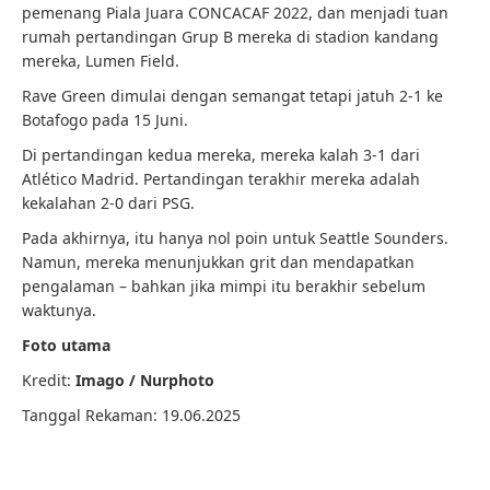
pemenang Piala Juara CONCACAF 2022, dan menjadi tuan
rumah pertandingan Grup B mereka di stadion kandang
mereka, Lumen Field.
Rave Green dimulai dengan semangat tetapi jatuh 2-1 ke
Botafogo pada 15 Juni.
Di pertandingan kedua mereka, mereka kalah 3-1 dari
Atlético Madrid. Pertandingan terakhir mereka adalah
kekalahan 2-0 dari PSG.
Pada akhirnya, itu hanya nol poin untuk Seattle Sounders.
Namun, mereka menunjukkan grit dan mendapatkan
pengalaman – bahkan jika mimpi itu berakhir sebelum
waktunya.
Foto utama
Kredit:
Imago / Nurphoto
Tanggal Rekaman: 19.06.2025