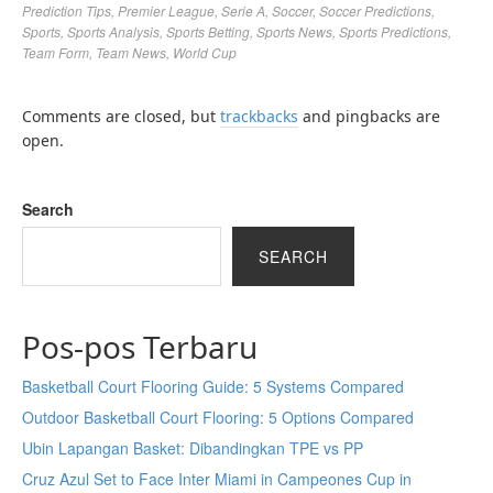
Prediction Tips
,
Premier League
,
Serie A
,
Soccer
,
Soccer Predictions
,
Sports
,
Sports Analysis
,
Sports Betting
,
Sports News
,
Sports Predictions
,
Team Form
,
Team News
,
World Cup
Comments are closed, but
trackbacks
and pingbacks are
open.
Search
SEARCH
Pos-pos Terbaru
Basketball Court Flooring Guide: 5 Systems Compared
Outdoor Basketball Court Flooring: 5 Options Compared
Ubin Lapangan Basket: Dibandingkan TPE vs PP
Cruz Azul Set to Face Inter Miami in Campeones Cup in