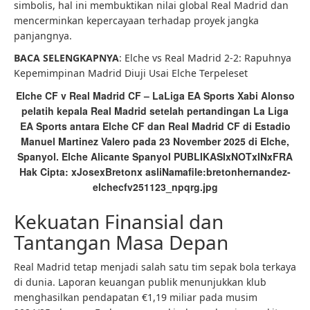
simbolis, hal ini membuktikan nilai global Real Madrid dan
mencerminkan kepercayaan terhadap proyek jangka
panjangnya.
BACA SELENGKAPNYA
: Elche vs Real Madrid 2-2: Rapuhnya
Kepemimpinan Madrid Diuji Usai Elche Terpeleset
Elche CF v Real Madrid CF – LaLiga EA Sports Xabi Alonso
pelatih kepala Real Madrid setelah pertandingan La Liga
EA Sports antara Elche CF dan Real Madrid CF di Estadio
Manuel Martinez Valero pada 23 November 2025 di Elche,
Spanyol. Elche Alicante Spanyol PUBLIKASIxNOTxINxFRA
Hak Cipta: xJosexBretonx asliNamafile:bretonhernandez-
elchecfv251123_npqrg.jpg
Kekuatan Finansial dan
Tantangan Masa Depan
Real Madrid tetap menjadi salah satu tim sepak bola terkaya
di dunia. Laporan keuangan publik menunjukkan klub
menghasilkan pendapatan €1,19 miliar pada musim