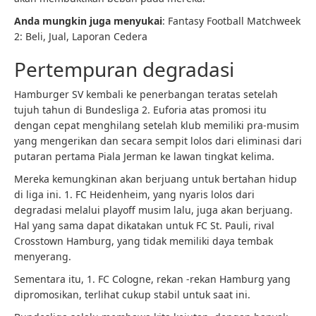
Anda mungkin juga menyukai
: Fantasy Football Matchweek
2: Beli, Jual, Laporan Cedera
Pertempuran degradasi
Hamburger SV kembali ke penerbangan teratas setelah
tujuh tahun di Bundesliga 2. Euforia atas promosi itu
dengan cepat menghilang setelah klub memiliki pra-musim
yang mengerikan dan secara sempit lolos dari eliminasi dari
putaran pertama Piala Jerman ke lawan tingkat kelima.
Mereka kemungkinan akan berjuang untuk bertahan hidup
di liga ini. 1. FC Heidenheim, yang nyaris lolos dari
degradasi melalui playoff musim lalu, juga akan berjuang.
Hal yang sama dapat dikatakan untuk FC St. Pauli, rival
Crosstown Hamburg, yang tidak memiliki daya tembak
menyerang.
Sementara itu, 1. FC Cologne, rekan -rekan Hamburg yang
dipromosikan, terlihat cukup stabil untuk saat ini.