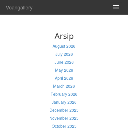
Vcarlgallery
TOGG
NAVI
Arsip
August 2026
July 2026
June 2026
May 2026
April 2026
March 2026
February 2026
January 2026
December 2025
November 2025
October 2025