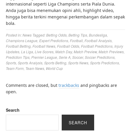
internasional seperti Liga Champions serta Piala Dunia.
Anda juga bisa menemukan opini ahli, highlight video,
hingga berita terkini mengenai perkembangan dalam sepak
bola.
Posted in:
News
Tagged:
Betting Odds
,
Betting Tips
,
Bundesliga
,
Champions League
,
Expert Predictions
,
Football
,
Football Analysis
,
Football Betting
,
Football News
,
Football Odds
,
Football Predictions
,
Injury
Updates
,
La Liga
,
Live Scores
,
Match Day
,
Match Preview
,
Match Previews
,
Prediction Tips
,
Premier League
,
Serie A
,
Soccer
,
Soccer Predictions
,
Sports
,
Sports Analysis
,
Sports Betting
,
Sports News
,
Sports Predictions
,
Team Form
,
Team News
,
World Cup
Comments are closed, but
trackbacks
and pingbacks are
open.
Search
SEARCH