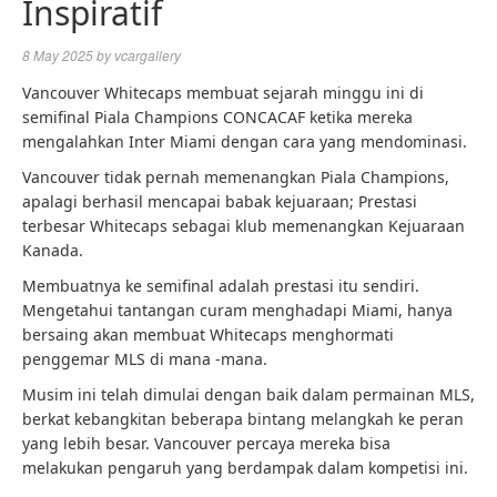
Inspiratif
8 May 2025
by
vcargallery
Vancouver Whitecaps membuat sejarah minggu ini di
semifinal Piala Champions CONCACAF ketika mereka
mengalahkan Inter Miami dengan cara yang mendominasi.
Vancouver tidak pernah memenangkan Piala Champions,
apalagi berhasil mencapai babak kejuaraan; Prestasi
terbesar Whitecaps sebagai klub memenangkan Kejuaraan
Kanada.
Membuatnya ke semifinal adalah prestasi itu sendiri.
Mengetahui tantangan curam menghadapi Miami, hanya
bersaing akan membuat Whitecaps menghormati
penggemar MLS di mana -mana.
Musim ini telah dimulai dengan baik dalam permainan MLS,
berkat kebangkitan beberapa bintang melangkah ke peran
yang lebih besar. Vancouver percaya mereka bisa
melakukan pengaruh yang berdampak dalam kompetisi ini.