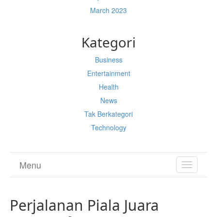
March 2023
Kategori
Business
Entertainment
Health
News
Tak Berkategori
Technology
Menu
TOGGL
NAVIGA
Perjalanan Piala Juara