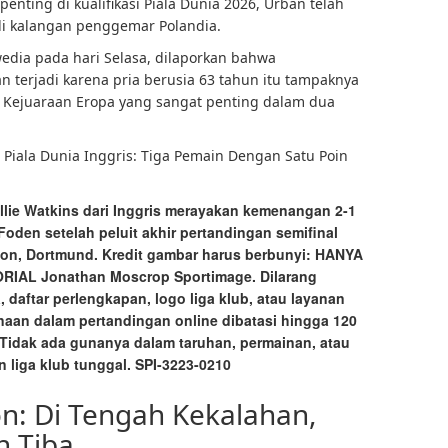
ting di kualifikasi Piala Dunia 2026, Urban telah
di kalangan penggemar Polandia.
edia pada hari Selasa, dilaporkan bahwa
n terjadi karena pria berusia 63 tahun itu tampaknya
Kejuaraan Eropa yang sangat penting dalam dua
 Piala Dunia Inggris: Tiga Pemain Dengan Satu Poin
Ollie Watkins dari Inggris merayakan kemenangan 2-1
 Foden setelah peluit akhir pertandingan semifinal
ion, Dortmund. Kredit gambar harus berbunyi: HANYA
AL Jonathan Moscrop Sportimage. Dilarang
 daftar perlengkapan, logo liga klub, atau layanan
aan dalam pertandingan online dibatasi hingga 120
 Tidak ada gunanya dalam taruhan, permainan, atau
n liga klub tunggal. SPI-3223-0210
on: Di Tengah Kekalahan,
n Tiba