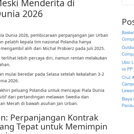
eski Menderita di
 Dunia 2026
Po
Basket
iala Dunia 2026, pembicaraan perpanjangan Jan Urban
Comp
n pelatih kepala tim nasional Polandia hanya
Outdoo
 mengambil alih dari Michal Probierz pada Juli 2025.
Comp
 terlihat lebih percaya diri, namun rentan melakukan
Ubin 
ahan.
vs PP
n mulai beredar pada Selasa setelah kekalahan 3-2
Cruz A
unia 2026.
Campe
khiri peluang Polandia untuk mencapai Piala Dunia
Lewan
sitif dari pertandingan melawan Swedia dan
Biaya
dan Merah di bawah asuhan Jan Urban.
Pandu
on: Perpanjangan Kontrak
rang Tepat untuk Memimpin