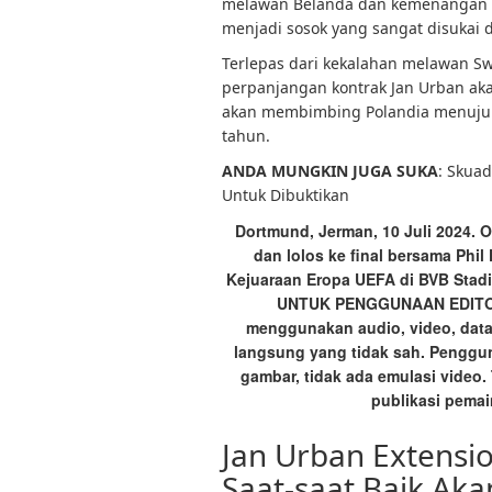
melawan Belanda dan kemenangan pen
menjadi sosok yang sangat disukai 
Terlepas dari kekalahan melawan Sw
perpanjangan kontrak Jan Urban aka
akan membimbing Polandia menuju 
tahun.
ANDA MUNGKIN JUGA SUKA
:
Skuad
Untuk Dibuktikan
Dortmund, Jerman, 10 Juli 2024. 
dan lolos ke final bersama Phil
Kejuaraan Eropa UEFA di BVB Stad
UNTUK PENGGUNAAN EDITORI
menggunakan audio, video, data,
langsung yang tidak sah. Penggun
gambar, tidak ada emulasi video.
publikasi pemai
Jan Urban Extensi
Saat-saat Baik Aka