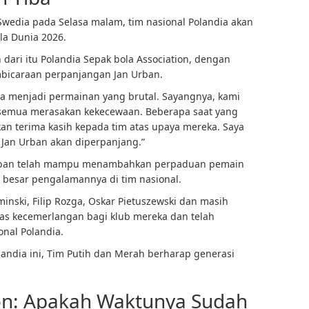
wedia pada Selasa malam, tim nasional Polandia akan
ala Dunia 2026.
n
dari
itu
Polandia
Sepak bola
Association, dengan
bicaraan perpanjangan Jan Urban.
sa menjadi permainan yang brutal. Sayangnya, kami
ita semua merasakan kekecewaan. Beberapa saat yang
kan terima kasih kepada tim atas upaya mereka. Saya
an Urban akan diperpanjang.”
, Urban telah mampu menambahkan perpaduan pemain
 besar pengalamannya di tim nasional.
inski, Filip Rozga, Oskar Pietuszewski dan masih
las kecemerlangan bagi klub mereka dan telah
onal Polandia.
ndia ini, Tim Putih dan Merah berharap generasi
on: Apakah Waktunya Sudah