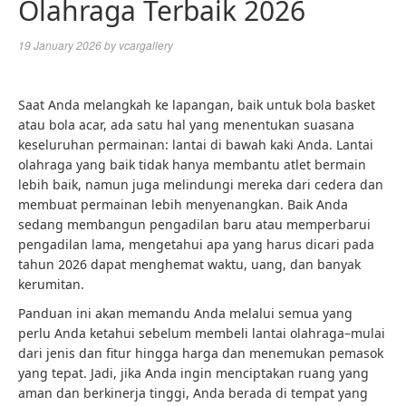
Olahraga Terbaik 2026
19 January 2026
by
vcargallery
Saat Anda melangkah ke lapangan, baik untuk bola basket
atau bola acar, ada satu hal yang menentukan suasana
keseluruhan permainan: lantai di bawah kaki Anda. Lantai
olahraga yang baik tidak hanya membantu atlet bermain
lebih baik, namun juga melindungi mereka dari cedera dan
membuat permainan lebih menyenangkan. Baik Anda
sedang membangun pengadilan baru atau memperbarui
pengadilan lama, mengetahui apa yang harus dicari pada
tahun 2026 dapat menghemat waktu, uang, dan banyak
kerumitan.
Panduan ini akan memandu Anda melalui semua yang
perlu Anda ketahui sebelum membeli lantai olahraga–mulai
dari jenis dan fitur hingga harga dan menemukan pemasok
yang tepat. Jadi, jika Anda ingin menciptakan ruang yang
aman dan berkinerja tinggi, Anda berada di tempat yang