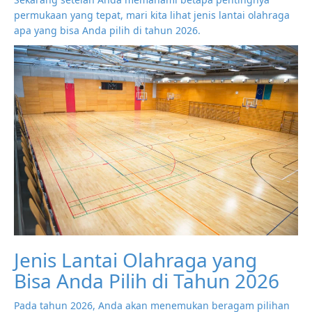
permukaan yang tepat, mari kita lihat jenis lantai olahraga
apa yang bisa Anda pilih di tahun 2026.
Jenis Lantai Olahraga yang
Bisa Anda Pilih di Tahun 2026
Pada tahun 2026, Anda akan menemukan beragam pilihan