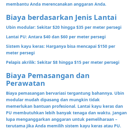
membantu Anda merencanakan anggaran Anda.
Biaya berdasarkan Jenis Lantai
Ubin modular: Sekitar $20 hingga $35 per meter persegi
Lantai PU: Antara $40 dan $60 per meter persegi
Sistem kayu keras: Harganya bisa mencapai $150 per
meter persegi
Pelapis akrilik: Sekitar $8 hingga $15 per meter persegi
Biaya Pemasangan dan
Perawatan
Biaya pemasangan bervariasi tergantung bahannya. Ubin
modular mudah dipasang dan mungkin tidak
memerlukan bantuan profesional. Lantai kayu keras dan
PU membutuhkan lebih banyak tenaga dan waktu. Jangan
lupa menganggarkan anggaran untuk pemeliharaan –
terutama jika Anda memilih sistem kayu keras atau PU.