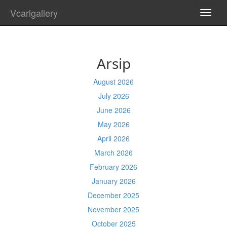
Vcarlgallery
TOGG
NAVI
Arsip
August 2026
July 2026
June 2026
May 2026
April 2026
March 2026
February 2026
January 2026
December 2025
November 2025
October 2025