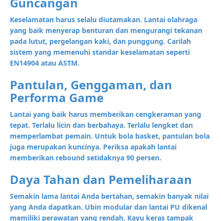
Guncangan
Keselamatan harus selalu diutamakan. Lantai olahraga
yang baik menyerap benturan dan mengurangi tekanan
pada lutut, pergelangan kaki, dan punggung. Carilah
sistem yang memenuhi standar keselamatan seperti
EN14904 atau ASTM.
Pantulan, Genggaman, dan
Performa Game
Lantai yang baik harus memberikan cengkeraman yang
tepat. Terlalu licin dan berbahaya. Terlalu lengket dan
memperlambat pemain. Untuk bola basket, pantulan bola
juga merupakan kuncinya. Periksa apakah lantai
memberikan rebound setidaknya 90 persen.
Daya Tahan dan Pemeliharaan
Semakin lama lantai Anda bertahan, semakin banyak nilai
yang Anda dapatkan. Ubin modular dan lantai PU dikenal
memiliki perawatan yang rendah. Kayu keras tampak