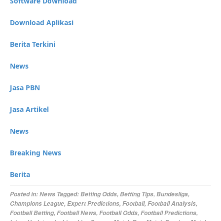
Software Download
Download Aplikasi
Berita Terkini
News
Jasa PBN
Jasa Artikel
News
Breaking News
Berita
Posted in:
News
Tagged:
Betting Odds
,
Betting Tips
,
Bundesliga
,
Champions League
,
Expert Predictions
,
Football
,
Football Analysis
,
Football Betting
,
Football News
,
Football Odds
,
Football Predictions
,