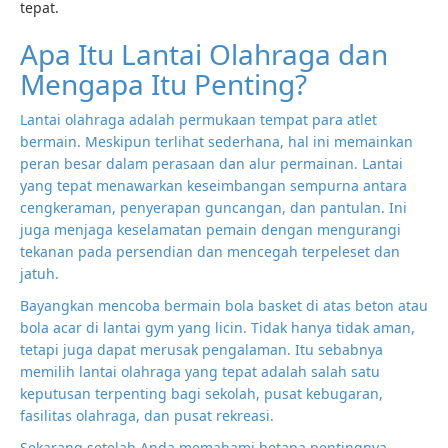
tepat.
Apa Itu Lantai Olahraga dan
Mengapa Itu Penting?
Lantai olahraga adalah permukaan tempat para atlet
bermain. Meskipun terlihat sederhana, hal ini memainkan
peran besar dalam perasaan dan alur permainan. Lantai
yang tepat menawarkan keseimbangan sempurna antara
cengkeraman, penyerapan guncangan, dan pantulan. Ini
juga menjaga keselamatan pemain dengan mengurangi
tekanan pada persendian dan mencegah terpeleset dan
jatuh.
Bayangkan mencoba bermain bola basket di atas beton atau
bola acar di lantai gym yang licin. Tidak hanya tidak aman,
tetapi juga dapat merusak pengalaman. Itu sebabnya
memilih lantai olahraga yang tepat adalah salah satu
keputusan terpenting bagi sekolah, pusat kebugaran,
fasilitas olahraga, dan pusat rekreasi.
Sekarang setelah Anda memahami betapa pentingnya