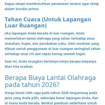
bagus tetapi membutuhkan perawatan teratur agar tetap
dalam kondisi prima.
Tahan Cuaca (Untuk Lapangan
Luar Ruangan)
Jika lapangan Anda berada di luar ruangan, Anda
memerlukan lantai olahraga yang tahan terhadap sinar
matahari, hujan, dan perubahan suhu. Ubin modular yang
dibuat untuk penggunaan di luar ruangan seringkali tahan
terhadap sinar UV dan cepat kering setelah hujan.
Saat ini, Anda mungkin bertanya-tanya berapa biayanya.
Mari kita uraikan.
Berapa Biaya Lantai Olahraga
pada tahun 2026?
Harga lantai olah raga pada tahun 2026 tergantung pada
jenis yang Anda pilih, seberapa besar lapangan Anda, dan
di mana Anda berada. Berikut panduan sederhana untuk