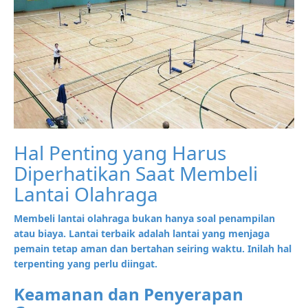
Hal Penting yang Harus
Diperhatikan Saat Membeli
Lantai Olahraga
Membeli lantai olahraga bukan hanya soal penampilan
atau biaya. Lantai terbaik adalah lantai yang menjaga
pemain tetap aman dan bertahan seiring waktu. Inilah hal
terpenting yang perlu diingat.
Keamanan dan Penyerapan