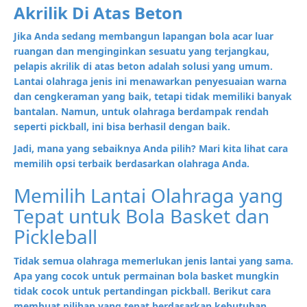
Akrilik Di Atas Beton
Jika Anda sedang membangun lapangan bola acar luar
ruangan dan menginginkan sesuatu yang terjangkau,
pelapis akrilik di atas beton adalah solusi yang umum.
Lantai olahraga jenis ini menawarkan penyesuaian warna
dan cengkeraman yang baik, tetapi tidak memiliki banyak
bantalan. Namun, untuk olahraga berdampak rendah
seperti pickball, ini bisa berhasil dengan baik.
Jadi, mana yang sebaiknya Anda pilih? Mari kita lihat cara
memilih opsi terbaik berdasarkan olahraga Anda.
Memilih Lantai Olahraga yang
Tepat untuk Bola Basket dan
Pickleball
Tidak semua olahraga memerlukan jenis lantai yang sama.
Apa yang cocok untuk permainan bola basket mungkin
tidak cocok untuk pertandingan pickball. Berikut cara
membuat pilihan yang tepat berdasarkan kebutuhan