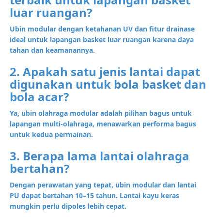
luar ruangan?
Ubin modular dengan ketahanan UV dan fitur drainase
ideal untuk lapangan basket luar ruangan karena daya
tahan dan keamanannya.
2. Apakah satu jenis lantai dapat
digunakan untuk bola basket dan
bola acar?
Ya, ubin olahraga modular adalah pilihan bagus untuk
lapangan multi-olahraga, menawarkan performa bagus
untuk kedua permainan.
3. Berapa lama lantai olahraga
bertahan?
Dengan perawatan yang tepat, ubin modular dan lantai
PU dapat bertahan 10–15 tahun. Lantai kayu keras
mungkin perlu dipoles lebih cepat.