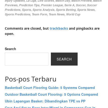
Injury Updates
,
La Liga
,
Live Scores
,
Match Day
,
Match Preview
,
Match
Previews
,
Prediction Tips
,
Premier League
,
Serie A
,
Soccer
,
Soccer
Predictions
,
Sports
,
Sports Analysis
,
Sports Betting
,
Sports News
,
Sports Predictions
,
Team Form
,
Team News
,
World Cup
Comments are closed, but
trackbacks
and pingbacks are
open.
Search
SEARCH
Pos-pos Terbaru
Basketball Court Flooring Guide: 5 Systems Compared
Outdoor Basketball Court Flooring: 5 Options Compared
Ubin Lapangan Basket: Dibandingkan TPE vs PP
Cruz Azul Set to Face Inter Miami in Campeones Cup in