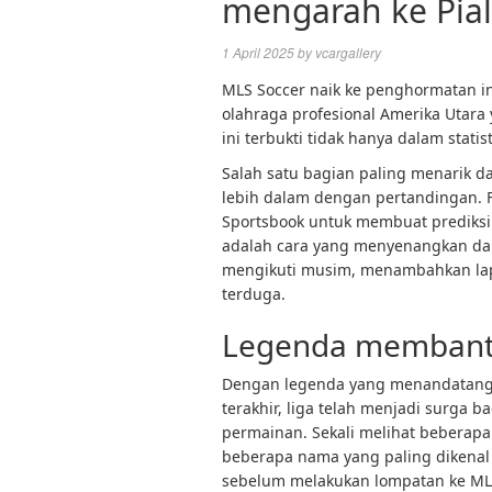
mengarah ke Pia
1 April 2025
by
vcargallery
MLS Soccer naik ke penghormatan int
olahraga profesional Amerika Utara
ini terbukti tidak hanya dalam stati
Salah satu bagian paling menarik da
lebih dalam dengan pertandingan. Fan
Sportsbook untuk membuat prediksi 
adalah cara yang menyenangkan dan
mengikuti musim, menambahkan lapi
terduga.
Legenda membantu
Dengan legenda yang menandatanga
terakhir, liga telah menjadi surga 
permainan. Sekali melihat beberap
beberapa nama yang paling dikenal d
sebelum melakukan lompatan ke ML