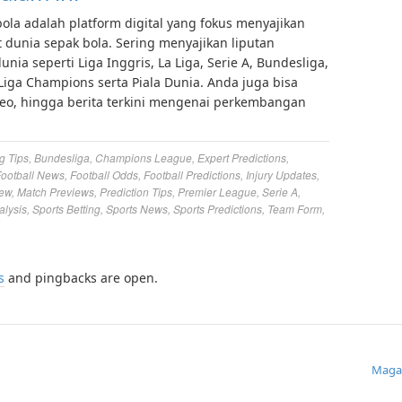
bola adalah platform digital yang fokus menyajikan
ait dunia sepak bola. Sering menyajikan liputan
ia seperti Liga Inggris, La Liga, Serie A, Bundesliga,
 Liga Champions serta Piala Dunia. Anda juga bisa
deo, hingga berita terkini mengenai perkembangan
g Tips
,
Bundesliga
,
Champions League
,
Expert Predictions
,
ootball News
,
Football Odds
,
Football Predictions
,
Injury Updates
,
iew
,
Match Previews
,
Prediction Tips
,
Premier League
,
Serie A
,
alysis
,
Sports Betting
,
Sports News
,
Sports Predictions
,
Team Form
,
s
and pingbacks are open.
Maga