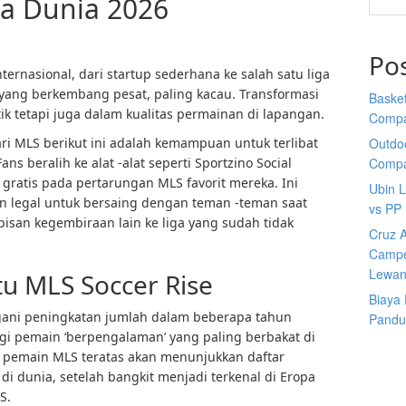
la Dunia 2026
Po
ernasional, dari startup sederhana ke salah satu liga
 yang berkembang pesat, paling kacau. Transformasi
Basket
stik tetapi juga dalam kualitas permainan di lapangan.
Comp
ri MLS berikut ini adalah kemampuan untuk terlibat
Outdoo
s beralih ke alat -alat seperti Sportzino Social
Comp
gratis pada pertarungan MLS favorit mereka. Ini
Ubin 
 legal untuk bersaing dengan teman -teman saat
vs PP
san kegembiraan lain ke liga yang sudah tidak
Cruz A
Campe
Lewan
 MLS Soccer Rise
Biaya
ni peningkatan jumlah dalam beberapa tahun
Pandu
bagi pemain ‘berpengalaman’ yang paling berbakat di
a pemain MLS teratas akan menunjukkan daftar
i dunia, setelah bangkit menjadi terkenal di Eropa
S.