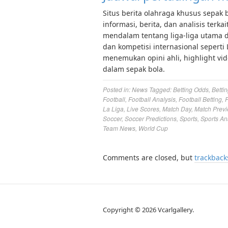
Situs berita olahraga khusus sepak 
informasi, berita, dan analisis terk
mendalam tentang liga-liga utama dun
dan kompetisi internasional seperti
menemukan opini ahli, highlight vi
dalam sepak bola.
Posted in:
News
Tagged:
Betting Odds
,
Bettin
Football
,
Football Analysis
,
Football Betting
,
F
La Liga
,
Live Scores
,
Match Day
,
Match Prev
Soccer
,
Soccer Predictions
,
Sports
,
Sports An
Team News
,
World Cup
Comments are closed, but
trackback
Copyright © 2026 Vcarlgallery.