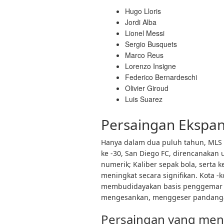
Hugo Lloris
Jordi Alba
Lionel Messi
Sergio Busquets
Marco Reus
Lorenzo Insigne
Federico Bernardeschi
Olivier Giroud
Luis Suarez
Persaingan Ekspans
Hanya dalam dua puluh tahun, MLS 
ke -30, San Diego FC, direncanakan
numerik; Kaliber sepak bola, serta 
meningkat secara signifikan. Kota -ko
membudidayakan basis penggemar 
mengesankan, menggeser pandangan
Persaingan yang men