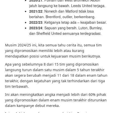
2020/21
: Fulham dan West Bromwich Albion
jatuh langsung ke bawah. Leeds United terjaga.
2021/22
: Norwich dan Watford tidak bisa
bertahan. Brentford, outlier, berkembang.
2022/23
: Ketiganya tetap ada – keajaiban besar.
2023/24
: Sapuan yang bersih. Luton, Burnley,
dan Sheffield United semuanya terdegradasi.
Musim 2024/25 ini, kita semua tahu cerita itu, semua tim
yang dipromosikan memiliki lebih atau kurang
mendapatkan posisi untuk kejuaraan musim berikutnya.
Apa yang sebelumnya 8 dari 15 tim yang dipromosikan
langsung turun dalam satu musim dalam 5 tahun terakhir
akan segera berubah menjadi 11 dari 18 dalam enam tahun
terakhir, dengan kejatuhan yang tak terhindarkan dari tiga
tim terbawah.
Ini akan meningkatkan angka menjadi lebih dari 60% pihak
yang dipromosikan dalam enam musim terakhir diturunkan
dalam kampanye debut mereka.