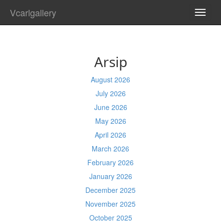
Vcarlgallery
TOGG
NAVI
Arsip
August 2026
July 2026
June 2026
May 2026
April 2026
March 2026
February 2026
January 2026
December 2025
November 2025
October 2025