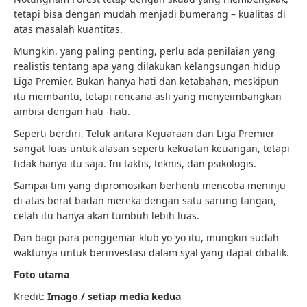
tetapi bisa dengan mudah menjadi bumerang – kualitas di
atas masalah kuantitas.
Mungkin, yang paling penting, perlu ada penilaian yang
realistis tentang apa yang dilakukan kelangsungan hidup
Liga Premier. Bukan hanya hati dan ketabahan, meskipun
itu membantu, tetapi rencana asli yang menyeimbangkan
ambisi dengan hati -hati.
Seperti berdiri, Teluk antara Kejuaraan dan Liga Premier
sangat luas untuk alasan seperti kekuatan keuangan, tetapi
tidak hanya itu saja. Ini taktis, teknis, dan psikologis.
Sampai tim yang dipromosikan berhenti mencoba meninju
di atas berat badan mereka dengan satu sarung tangan,
celah itu hanya akan tumbuh lebih luas.
Dan bagi para penggemar klub yo-yo itu, mungkin sudah
waktunya untuk berinvestasi dalam syal yang dapat dibalik.
Foto utama
Kredit:
Imago / setiap media kedua