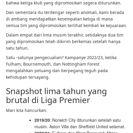
bahwa ketiga klub yang dipromosikan segera diturunkan.
Dan sementara itu terdengar seperti anomali, kami berada
di ambang mendapatkan kesempatan ketiga di mana
semua tim yang dipromosikan terlihat kembali ke kejuaraan.
Dalam empat dari lima musim terakhir, setidaknya dua tim
yang dipromosikan telah dikirim berkemas setelah hanya
satu tahun.
Satu -satunya pengecualian? Kampanye 2022/23, ketika
Fulham, Bournemouth, dan Nottingham Forest
mengalahkan peluang dan berpegang teguh pada
kehidupan tersayang.
Snapshot lima tahun yang
brutal di Liga Premier
Mari kita hancurkan:
2019/20
: Norwich City diturunkan setelah satu
musim. Aston Villa dan Sheffield United selamat.