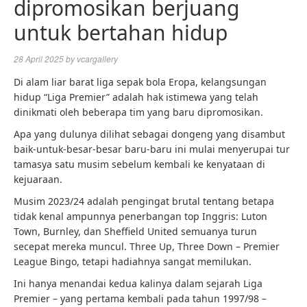
dipromosikan berjuang
untuk bertahan hidup
28 April 2025
by
vcargallery
Di alam liar barat liga sepak bola Eropa, kelangsungan
hidup “Liga Premier” adalah hak istimewa yang telah
dinikmati oleh beberapa tim yang baru dipromosikan.
Apa yang dulunya dilihat sebagai dongeng yang disambut
baik-untuk-besar-besar baru-baru ini mulai menyerupai tur
tamasya satu musim sebelum kembali ke kenyataan di
kejuaraan.
Musim 2023/24 adalah pengingat brutal tentang betapa
tidak kenal ampunnya penerbangan top Inggris: Luton
Town, Burnley, dan Sheffield United semuanya turun
secepat mereka muncul. Three Up, Three Down – Premier
League Bingo, tetapi hadiahnya sangat memilukan.
Ini hanya menandai kedua kalinya dalam sejarah Liga
Premier – yang pertama kembali pada tahun 1997/98 –