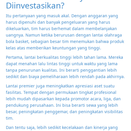
Diinvestasikan?
Itu pertanyaan yang masuk akal. Dengan anggaran yang
harus dipenuhi dan banyak pengeluaran yang harus
dikeluarkan, tim harus berhemat dalam membelanjakan
uangnya. Namun ketika berurusan dengan lantai olahraga
bola basket, sebagian besar tim menemukan bahwa produk
kelas atas memberikan keuntungan yang tinggi.
Pertama, lantai berkualitas tinggi lebih tahan lama. Mereka
dapat menahan lalu lintas tinggi untuk waktu yang lama
tanpa penurunan kualitas. Ini berarti penggantian lebih
sedikit dan biaya pemeliharaan lebih rendah pada akhirnya.
Lantai premier juga meningkatkan apresiasi aset suatu
fasilitas. Tempat dengan permukaan tingkat profesional
lebih mudah dipasarkan kepada promotor acara, liga, dan
pendukung perusahaan. Ini bisa berarti sewa yang lebih
besar, peningkatan penggemar, dan peningkatan visibilitas
tim.
Dan tentu saja, lebih sedikit kecelakaan dan kinerja yang