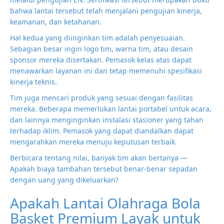
bahwa lantai tersebut telah menjalani pengujian kinerja,
keamanan, dan ketahanan.
Hal kedua yang diinginkan tim adalah penyesuaian.
Sebagian besar ingin logo tim, warna tim, atau desain
sponsor mereka disertakan. Pemasok kelas atas dapat
menawarkan layanan ini dan tetap memenuhi spesifikasi
kinerja teknis.
Tim juga mencari produk yang sesuai dengan fasilitas
mereka. Beberapa memerlukan lantai portabel untuk acara,
dan lainnya menginginkan instalasi stasioner yang tahan
terhadap iklim. Pemasok yang dapat diandalkan dapat
mengarahkan mereka menuju keputusan terbaik.
Berbicara tentang nilai, banyak tim akan bertanya —
Apakah biaya tambahan tersebut benar-benar sepadan
dengan uang yang dikeluarkan?
Apakah Lantai Olahraga Bola
Basket Premium Layak untuk