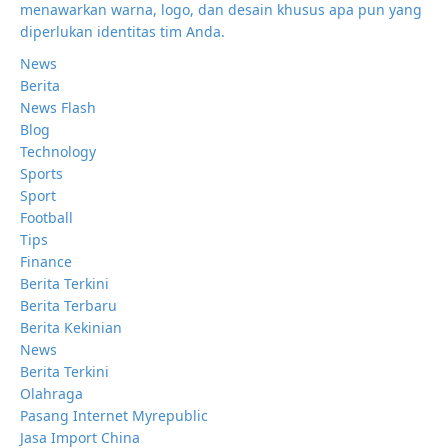
menawarkan warna, logo, dan desain khusus apa pun yang
diperlukan identitas tim Anda.
News
Berita
News Flash
Blog
Technology
Sports
Sport
Football
Tips
Finance
Berita Terkini
Berita Terbaru
Berita Kekinian
News
Berita Terkini
Olahraga
Pasang Internet Myrepublic
Jasa Import China