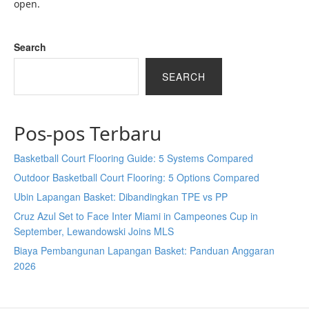
open.
Search
SEARCH
Pos-pos Terbaru
Basketball Court Flooring Guide: 5 Systems Compared
Outdoor Basketball Court Flooring: 5 Options Compared
Ubin Lapangan Basket: Dibandingkan TPE vs PP
Cruz Azul Set to Face Inter Miami in Campeones Cup in
September, Lewandowski Joins MLS
Biaya Pembangunan Lapangan Basket: Panduan Anggaran
2026