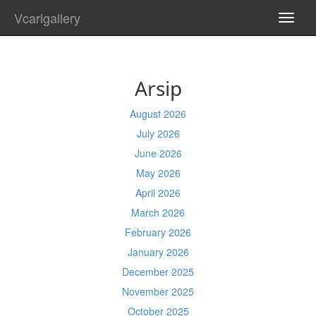
Vcarlgallery
TOGG
NAVI
Arsip
August 2026
July 2026
June 2026
May 2026
April 2026
March 2026
February 2026
January 2026
December 2025
November 2025
October 2025