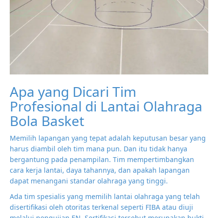
Apa yang Dicari Tim
Profesional di Lantai Olahraga
Bola Basket
Memilih lapangan yang tepat adalah keputusan besar yang
harus diambil oleh tim mana pun. Dan itu tidak hanya
bergantung pada penampilan. Tim mempertimbangkan
cara kerja lantai, daya tahannya, dan apakah lapangan
dapat menangani standar olahraga yang tinggi.
Ada tim spesialis yang memilih lantai olahraga yang telah
disertifikasi oleh otoritas terkenal seperti FIBA ​​atau diuji
melalui pengujian EN. Sertifikasi tersebut merupakan bukti