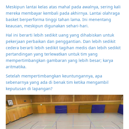
Meskipun lantai kelas atas mahal pada awalnya, sering kali
mereka membayar kembali pada akhirnya. Lantai olahraga
basket berperforma tinggi tahan lama. Ini menentang
keausan, meskipun digunakan sehari-hari.
Hal ini berarti lebih sedikit uang yang dihabiskan untuk
pekerjaan perbaikan dan penggantian. Dan lebih sedikit
cedera berarti lebih sedikit tagihan medis dan lebih sedikit
pertandingan yang terlewatkan untuk tim yang
mempertimbangkan gambaran yang lebih besar; karya
aritmatika.
Setelah mempertimbangkan keuntungannya, apa
sebenarnya yang ada di benak tim ketika mengambil
keputusan di lapangan?