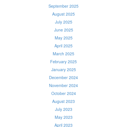
September 2025
August 2025
July 2025
June 2025
May 2025
April 2025
March 2025
February 2025
January 2025
December 2024
November 2024
October 2024
August 2023
July 2023
May 2023
April 2023