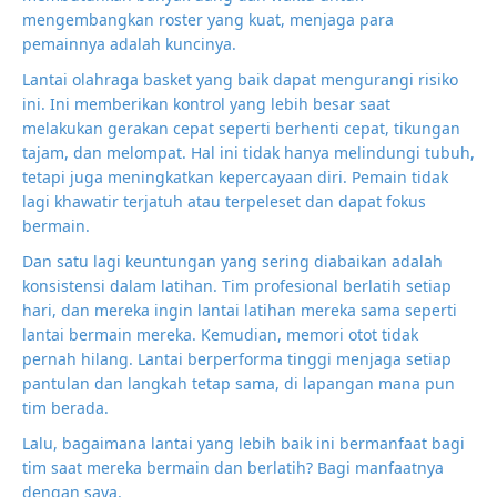
mengembangkan roster yang kuat, menjaga para
pemainnya adalah kuncinya.
Lantai olahraga basket yang baik dapat mengurangi risiko
ini. Ini memberikan kontrol yang lebih besar saat
melakukan gerakan cepat seperti berhenti cepat, tikungan
tajam, dan melompat. Hal ini tidak hanya melindungi tubuh,
tetapi juga meningkatkan kepercayaan diri. Pemain tidak
lagi khawatir terjatuh atau terpeleset dan dapat fokus
bermain.
Dan satu lagi keuntungan yang sering diabaikan adalah
konsistensi dalam latihan. Tim profesional berlatih setiap
hari, dan mereka ingin lantai latihan mereka sama seperti
lantai bermain mereka. Kemudian, memori otot tidak
pernah hilang. Lantai berperforma tinggi menjaga setiap
pantulan dan langkah tetap sama, di lapangan mana pun
tim berada.
Lalu, bagaimana lantai yang lebih baik ini bermanfaat bagi
tim saat mereka bermain dan berlatih? Bagi manfaatnya
dengan saya.