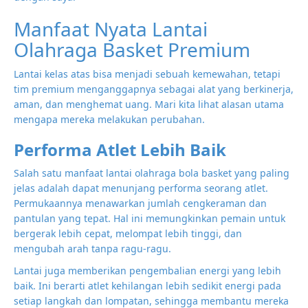
Manfaat Nyata Lantai
Olahraga Basket Premium
Lantai kelas atas bisa menjadi sebuah kemewahan, tetapi
tim premium menganggapnya sebagai alat yang berkinerja,
aman, dan menghemat uang. Mari kita lihat alasan utama
mengapa mereka melakukan perubahan.
Performa Atlet Lebih Baik
Salah satu manfaat lantai olahraga bola basket yang paling
jelas adalah dapat menunjang performa seorang atlet.
Permukaannya menawarkan jumlah cengkeraman dan
pantulan yang tepat. Hal ini memungkinkan pemain untuk
bergerak lebih cepat, melompat lebih tinggi, dan
mengubah arah tanpa ragu-ragu.
Lantai juga memberikan pengembalian energi yang lebih
baik. Ini berarti atlet kehilangan lebih sedikit energi pada
setiap langkah dan lompatan, sehingga membantu mereka