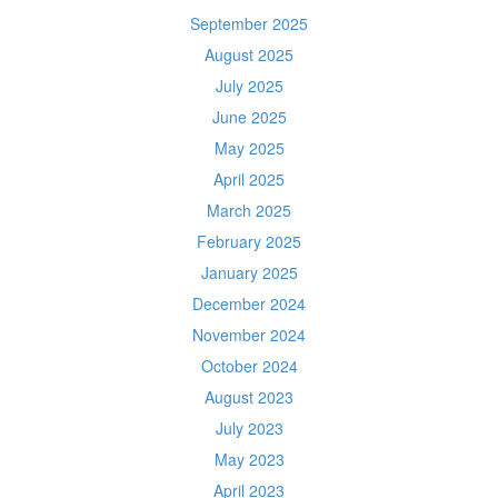
September 2025
August 2025
July 2025
June 2025
May 2025
April 2025
March 2025
February 2025
January 2025
December 2024
November 2024
October 2024
August 2023
July 2023
May 2023
April 2023