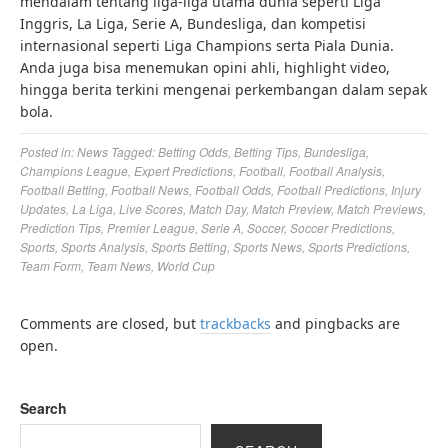
mendalam tentang liga-liga utama dunia seperti Liga
Inggris, La Liga, Serie A, Bundesliga, dan kompetisi
internasional seperti Liga Champions serta Piala Dunia.
Anda juga bisa menemukan opini ahli, highlight video,
hingga berita terkini mengenai perkembangan dalam sepak
bola.
Posted in:
News
Tagged:
Betting Odds
,
Betting Tips
,
Bundesliga
,
Champions League
,
Expert Predictions
,
Football
,
Football Analysis
,
Football Betting
,
Football News
,
Football Odds
,
Football Predictions
,
Injury
Updates
,
La Liga
,
Live Scores
,
Match Day
,
Match Preview
,
Match Previews
,
Prediction Tips
,
Premier League
,
Serie A
,
Soccer
,
Soccer Predictions
,
Sports
,
Sports Analysis
,
Sports Betting
,
Sports News
,
Sports Predictions
,
Team Form
,
Team News
,
World Cup
Comments are closed, but
trackbacks
and pingbacks are
open.
Search