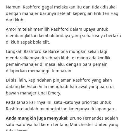
Namun, Rashford gagal melakukan itu dan tidak disukai
dengan manajer barunya setelah kepergian Erik Ten Hag
dari klub.
Amorim telah memilih Rashford dalam upaya untuk
membangkitkan kembali budaya yang seharusnya berlaku
di klub sepak bola elit.
Langkah Rashford ke Barcelona mungkin sekali lagi
mendaratkannya di sebuah klub, di mana ada konflik
pemain-manajer di masa lalu, dengan para pemain
dilaporkan memanggil tembakan.
Di sisi lain, kepindahan pinjaman Rashford yang akan
datang ke Aston Villa menghadirkan awal yang baru di
bawah manajer Unai Emery.
Pada tahap karirnya ini, satu -satunya prioritas untuk
Rashford adalah meningkatkan kinerjanya di lapangan.
Anda mungkin juga menyukai
: Bruno Fernandes adalah
satu -satunya hal keren tentang Manchester United yang
tidak keren