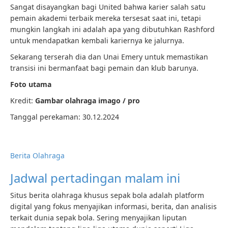
Sangat disayangkan bagi United bahwa karier salah satu
pemain akademi terbaik mereka tersesat saat ini, tetapi
mungkin langkah ini adalah apa yang dibutuhkan Rashford
untuk mendapatkan kembali kariernya ke jalurnya.
Sekarang terserah dia dan Unai Emery untuk memastikan
transisi ini bermanfaat bagi pemain dan klub barunya.
Foto utama
Kredit:
Gambar olahraga imago / pro
Tanggal perekaman: 30.12.2024
Berita Olahraga
Jadwal pertadingan malam ini
Situs berita olahraga khusus sepak bola adalah platform
digital yang fokus menyajikan informasi, berita, dan analisis
terkait dunia sepak bola. Sering menyajikan liputan