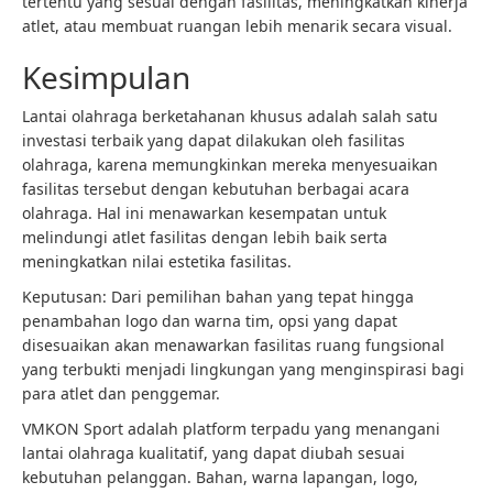
tertentu yang sesuai dengan fasilitas, meningkatkan kinerja
atlet, atau membuat ruangan lebih menarik secara visual.
Kesimpulan
Lantai olahraga berketahanan khusus adalah salah satu
investasi terbaik yang dapat dilakukan oleh fasilitas
olahraga, karena memungkinkan mereka menyesuaikan
fasilitas tersebut dengan kebutuhan berbagai acara
olahraga. Hal ini menawarkan kesempatan untuk
melindungi atlet fasilitas dengan lebih baik serta
meningkatkan nilai estetika fasilitas.
Keputusan: Dari pemilihan bahan yang tepat hingga
penambahan logo dan warna tim, opsi yang dapat
disesuaikan akan menawarkan fasilitas ruang fungsional
yang terbukti menjadi lingkungan yang menginspirasi bagi
para atlet dan penggemar.
VMKON Sport adalah platform terpadu yang menangani
lantai olahraga kualitatif, yang dapat diubah sesuai
kebutuhan pelanggan. Bahan, warna lapangan, logo,