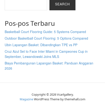
SEARCH
Pos-pos Terbaru
Basketball Court Flooring Guide: 5 Systems Compared
Outdoor Basketball Court Flooring: 5 Options Compared
Ubin Lapangan Basket: Dibandingkan TPE vs PP
Cruz Azul Set to Face Inter Miami in Campeones Cup in
September, Lewandowski Joins MLS
Biaya Pembangunan Lapangan Basket: Panduan Anggaran
2026
Copyright © 2026 Vcarlgallery.
Magazine
WordPress Theme by themehall.com