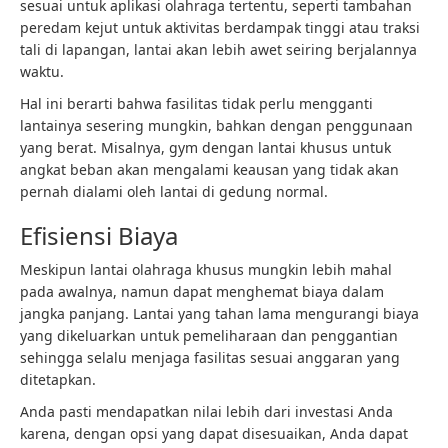
sesuai untuk aplikasi olahraga tertentu, seperti tambahan
peredam kejut untuk aktivitas berdampak tinggi atau traksi
tali di lapangan, lantai akan lebih awet seiring berjalannya
waktu.
Hal ini berarti bahwa fasilitas tidak perlu mengganti
lantainya sesering mungkin, bahkan dengan penggunaan
yang berat. Misalnya, gym dengan lantai khusus untuk
angkat beban akan mengalami keausan yang tidak akan
pernah dialami oleh lantai di gedung normal.
Efisiensi Biaya
Meskipun lantai olahraga khusus mungkin lebih mahal
pada awalnya, namun dapat menghemat biaya dalam
jangka panjang. Lantai yang tahan lama mengurangi biaya
yang dikeluarkan untuk pemeliharaan dan penggantian
sehingga selalu menjaga fasilitas sesuai anggaran yang
ditetapkan.
Anda pasti mendapatkan nilai lebih dari investasi Anda
karena, dengan opsi yang dapat disesuaikan, Anda dapat