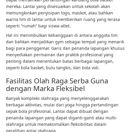
mereka. Lantai yang disesuaikan untuk sekolah akan
memungkinkan penyisipan logo, maskot, atau bahkan
warna tim di lantai untuk memberikan ruang yang terasa
seperti “rumah” bagi siswa-atlet.
Hal ini menimbulkan kebanggaan di antara anggota tim
dan bahkan menjadikan gym sebagai tempat yang menarik
bagi para penggemar. Garis dan penanda lapangan khusus
menyediakan permainan dan praktik profesional yang
penting dalam menentukan batas berbagai lapangan,
seperti bola basket, bulu tangkis, dan bola voli.
Fasilitas Olah Raga Serba Guna
dengan Marka Fleksibel
Banyak kompleks olahraga yang menyelenggarakan
berbagai aktivitas, mulai dari yoga hingga pertandingan
sepak bola profesional. Lantai dapat dibuat dengan
penanda lapangan yang dapat diganti-ganti atau multi-
olahraga untuk memaksimalkan fleksibilitas dalam
peralihan antar olahraga.