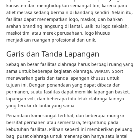
konsisten dan menghidupkan semangat tim, karena para
atlet merasa sedang bermain di kandang sendiri. Selain itu,
fasilitas dapat menempatkan logo, maskot, dan bahkan
arahan branding langsung di lantai. Baik itu logo sekolah,
maskot tim, atau merek perusahaan, logo khusus
menjadikan ruangan profesional dan unik.
Garis dan Tanda Lapangan
Sebagian besar fasilitas olahraga harus berbagi ruang yang
sama untuk beberapa kegiatan olahraga. VMKON Sport
menawarkan garis dan tanda lapangan khusus untuk
tujuan ini. Dengan penandaan yang dapat dibaca dan
permanen, suatu fasilitas dapat memiliki lapangan basket,
lapangan voli, dan beberapa tata letak olahraga lainnya
yang terukir di lantai yang sama.
Penandaan kami sangat terlihat, dan beberapa mungkin
bersifat permanen atau sementara, tergantung pada
kebutuhan fasilitas. Pilihan seperti ini memberikan peluang
bagi pusat olahraga untuk menerapkan hanya satu lantai