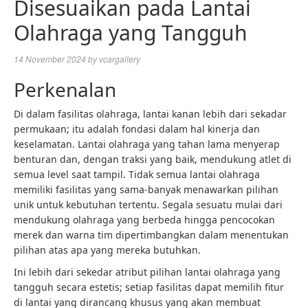
Disesuaikan pada Lantai
Olahraga yang Tangguh
14 November 2024
by
vcargallery
Perkenalan
Di dalam fasilitas olahraga, lantai kanan lebih dari sekadar
permukaan; itu adalah fondasi dalam hal kinerja dan
keselamatan. Lantai olahraga yang tahan lama menyerap
benturan dan, dengan traksi yang baik, mendukung atlet di
semua level saat tampil. Tidak semua lantai olahraga
memiliki fasilitas yang sama-banyak menawarkan pilihan
unik untuk kebutuhan tertentu. Segala sesuatu mulai dari
mendukung olahraga yang berbeda hingga pencocokan
merek dan warna tim dipertimbangkan dalam menentukan
pilihan atas apa yang mereka butuhkan.
Ini lebih dari sekedar atribut pilihan lantai olahraga yang
tangguh secara estetis; setiap fasilitas dapat memilih fitur
di lantai yang dirancang khusus yang akan membuat