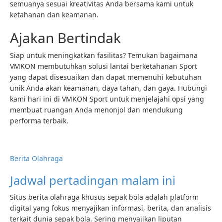
semuanya sesuai kreativitas Anda bersama kami untuk
ketahanan dan keamanan.
Ajakan Bertindak
Siap untuk meningkatkan fasilitas? Temukan bagaimana
VMKON membutuhkan solusi lantai berketahanan Sport
yang dapat disesuaikan dan dapat memenuhi kebutuhan
unik Anda akan keamanan, daya tahan, dan gaya. Hubungi
kami hari ini di VMKON Sport untuk menjelajahi opsi yang
membuat ruangan Anda menonjol dan mendukung
performa terbaik.
Berita Olahraga
Jadwal pertadingan malam ini
Situs berita olahraga khusus sepak bola adalah platform
digital yang fokus menyajikan informasi, berita, dan analisis
terkait dunia sepak bola. Sering menyajikan liputan