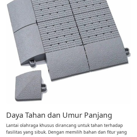
Daya Tahan dan Umur Panjang
Lantai olahraga khusus dirancang untuk tahan terhadap
fasilitas yang sibuk. Dengan memilih bahan dan fitur yang