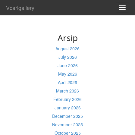
Vcarlgallery
TOGG
NAVI
Arsip
August 2026
July 2026
June 2026
May 2026
April 2026
March 2026
February 2026
January 2026
December 2025
November 2025
October 2025