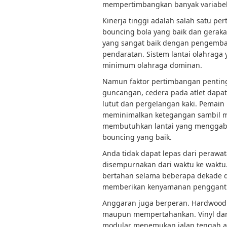
mempertimbangkan banyak variabel s
Kinerja tinggi adalah salah satu p
bouncing bola yang baik dan geraka
yang sangat baik dengan pengemba
pendaratan. Sistem lantai olahrag
minimum olahraga dominan.
Namun faktor pertimbangan pentin
guncangan, cedera pada atlet dapat
lutut dan pergelangan kaki. Pemain
meminimalkan ketegangan sambil m
membutuhkan lantai yang menggab
bouncing yang baik.
Anda tidak dapat lepas dari perawat
disempurnakan dari waktu ke waktu
bertahan selama beberapa dekade 
memberikan kenyamanan penggantia
Anggaran juga berperan. Hardwood 
maupun mempertahankan. Vinyl dan 
modular menemukan jalan tengah an