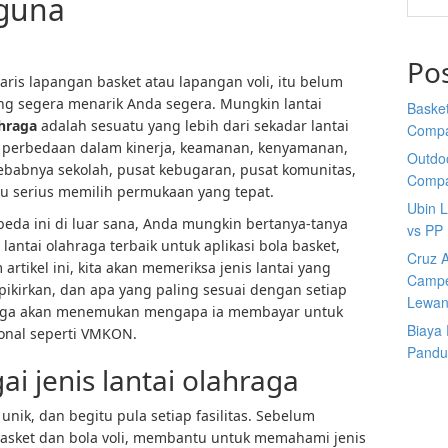
 guna
Po
ris lapangan basket atau lapangan voli, itu belum
ng segera menarik Anda segera. Mungkin lantai
Basket
ahraga
adalah sesuatu yang lebih dari sekadar lantai
Comp
 perbedaan dalam kinerja, keamanan, kenyamanan,
Outdoo
sebabnya sekolah, pusat kebugaran, pusat komunitas,
Comp
u serius memilih permukaan yang tepat.
Ubin 
eda ini di luar sana, Anda mungkin bertanya-tanya
vs PP
tai olahraga terbaik untuk aplikasi bola basket,
Cruz A
 artikel ini, kita akan memeriksa jenis lantai yang
Campe
pikirkan, dan apa yang paling sesuai dengan setiap
Lewan
a juga akan menemukan mengapa ia membayar untuk
Biaya
onal seperti VMKON.
Pandu
 jenis lantai olahraga
unik, dan begitu pula setiap fasilitas. Sebelum
asket dan bola voli, membantu untuk memahami jenis