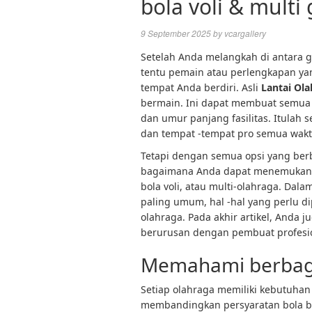
bola voli & multi
9 September 2025
by
vcargallery
Setelah Anda melangkah di antara ga
tentu pemain atau perlengkapan ya
tempat Anda berdiri. Asli
Lantai Ol
bermain. Ini dapat membuat semua
dan umur panjang fasilitas. Itulah 
dan tempat -tempat pro semua wakt
Tetapi dengan semua opsi yang berb
bagaimana Anda dapat menemukan lan
bola voli, atau multi-olahraga. Dalam
paling umum, hal -hal yang perlu di
olahraga. Pada akhir artikel, And
berurusan dengan pembuat profesi
Memahami berbagai
Setiap olahraga memiliki kebutuhan 
membandingkan persyaratan bola b