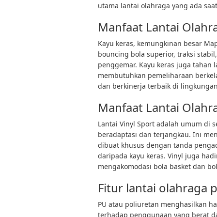
utama lantai olahraga yang ada saat 
Manfaat Lantai Olahr
Kayu keras, kemungkinan besar Mapl
bouncing bola superior, traksi stab
penggemar. Kayu keras juga tahan l
membutuhkan pemeliharaan berkel
dan berkinerja terbaik di lingkungan
Manfaat Lantai Olahra
Lantai Vinyl Sport adalah umum di 
beradaptasi dan terjangkau. Ini me
dibuat khusus dengan tanda pengadi
daripada kayu keras. Vinyl juga had
mengakomodasi bola basket dan bola
Fitur lantai olahraga 
PU atau poliuretan menghasilkan hasi
terhadap penggunaan yang berat 