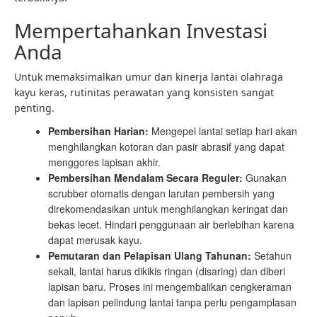
Mempertahankan Investasi
Anda
Untuk memaksimalkan umur dan kinerja lantai olahraga
kayu keras, rutinitas perawatan yang konsisten sangat
penting.
Pembersihan Harian:
Mengepel lantai setiap hari akan
menghilangkan kotoran dan pasir abrasif yang dapat
menggores lapisan akhir.
Pembersihan Mendalam Secara Reguler:
Gunakan
scrubber otomatis dengan larutan pembersih yang
direkomendasikan untuk menghilangkan keringat dan
bekas lecet. Hindari penggunaan air berlebihan karena
dapat merusak kayu.
Pemutaran dan Pelapisan Ulang Tahunan:
Setahun
sekali, lantai harus dikikis ringan (disaring) dan diberi
lapisan baru. Proses ini mengembalikan cengkeraman
dan lapisan pelindung lantai tanpa perlu pengamplasan