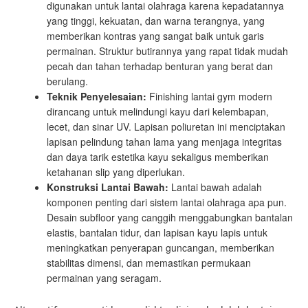
digunakan untuk lantai olahraga karena kepadatannya
yang tinggi, kekuatan, dan warna terangnya, yang
memberikan kontras yang sangat baik untuk garis
permainan. Struktur butirannya yang rapat tidak mudah
pecah dan tahan terhadap benturan yang berat dan
berulang.
Teknik Penyelesaian:
Finishing lantai gym modern
dirancang untuk melindungi kayu dari kelembapan,
lecet, dan sinar UV. Lapisan poliuretan ini menciptakan
lapisan pelindung tahan lama yang menjaga integritas
dan daya tarik estetika kayu sekaligus memberikan
ketahanan slip yang diperlukan.
Konstruksi Lantai Bawah:
Lantai bawah adalah
komponen penting dari sistem lantai olahraga apa pun.
Desain subfloor yang canggih menggabungkan bantalan
elastis, bantalan tidur, dan lapisan kayu lapis untuk
meningkatkan penyerapan guncangan, memberikan
stabilitas dimensi, dan memastikan permukaan
permainan yang seragam.