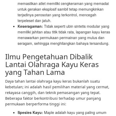
memastikan atlet memiliki cengkeraman yang memadai
untuk gerakan eksplosif sambil tetap memungkinkan
terjadinya perosotan yang terkontrol, mencegah
terpeleset dan jatuh.
Keseragaman:
Tidak seperti ubin sintetis modular yang
memiliki jahitan atau titik tidak rata, lapangan kayu keras
menawarkan permukaan permainan yang mulus dan
seragam, sehingga menghilangkan bahaya tersandung.
Ilmu Pengetahuan Dibalik
Lantai Olahraga Kayu Keras
yang Tahan Lama
Daya tahan lantai olahraga kayu keras bukanlah suatu
kebetulan; ini adalah hasil pemilihan material yang cermat,
rekayasa canggih, dan teknik pemasangan yang tepat.
Beberapa faktor berkontribusi terhadap umur panjang
permukaan berperforma tinggi ini:
Spesies Kayu:
Maple adalah kayu yang paling umum