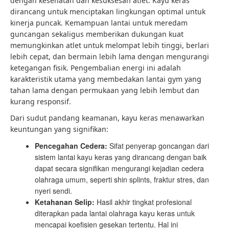
dengan kesehatan dan kesuksesan atlet. Kayu keras
dirancang untuk menciptakan lingkungan optimal untuk
kinerja puncak. Kemampuan lantai untuk meredam
guncangan sekaligus memberikan dukungan kuat
memungkinkan atlet untuk melompat lebih tinggi, berlari
lebih cepat, dan bermain lebih lama dengan mengurangi
ketegangan fisik. Pengembalian energi ini adalah
karakteristik utama yang membedakan lantai gym yang
tahan lama dengan permukaan yang lebih lembut dan
kurang responsif.
Dari sudut pandang keamanan, kayu keras menawarkan
keuntungan yang signifikan:
Pencegahan Cedera:
Sifat penyerap goncangan dari
sistem lantai kayu keras yang dirancang dengan baik
dapat secara signifikan mengurangi kejadian cedera
olahraga umum, seperti shin splints, fraktur stres, dan
nyeri sendi.
Ketahanan Selip:
Hasil akhir tingkat profesional
diterapkan pada lantai olahraga kayu keras untuk
mencapai koefisien gesekan tertentu. Hal ini