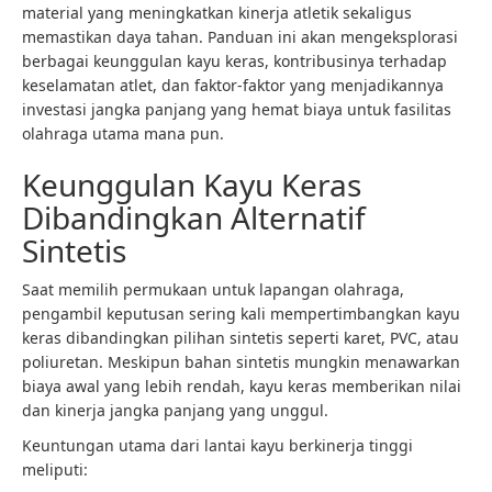
material yang meningkatkan kinerja atletik sekaligus
memastikan daya tahan. Panduan ini akan mengeksplorasi
berbagai keunggulan kayu keras, kontribusinya terhadap
keselamatan atlet, dan faktor-faktor yang menjadikannya
investasi jangka panjang yang hemat biaya untuk fasilitas
olahraga utama mana pun.
Keunggulan Kayu Keras
Dibandingkan Alternatif
Sintetis
Saat memilih permukaan untuk lapangan olahraga,
pengambil keputusan sering kali mempertimbangkan kayu
keras dibandingkan pilihan sintetis seperti karet, PVC, atau
poliuretan. Meskipun bahan sintetis mungkin menawarkan
biaya awal yang lebih rendah, kayu keras memberikan nilai
dan kinerja jangka panjang yang unggul.
Keuntungan utama dari lantai kayu berkinerja tinggi
meliputi: