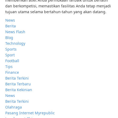
memberikan atlet Anda permukaan terbaik untuk berlatih
dan berkompetisi, memastikan fasilitas Anda tetap menjadi
tujuan utama selama bertahun-tahun yang akan datang.
News
Berita
News Flash
Blog
Technology
Sports
Sport
Football
Tips
Finance
Berita Terkini
Berita Terbaru
Berita Kekinian
News
Berita Terkini
Olahraga
Pasang Internet Myrepublic