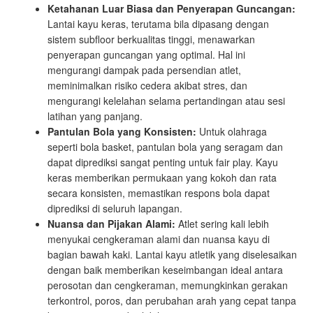
Ketahanan Luar Biasa dan Penyerapan Guncangan:
Lantai kayu keras, terutama bila dipasang dengan
sistem subfloor berkualitas tinggi, menawarkan
penyerapan guncangan yang optimal. Hal ini
mengurangi dampak pada persendian atlet,
meminimalkan risiko cedera akibat stres, dan
mengurangi kelelahan selama pertandingan atau sesi
latihan yang panjang.
Pantulan Bola yang Konsisten:
Untuk olahraga
seperti bola basket, pantulan bola yang seragam dan
dapat diprediksi sangat penting untuk fair play. Kayu
keras memberikan permukaan yang kokoh dan rata
secara konsisten, memastikan respons bola dapat
diprediksi di seluruh lapangan.
Nuansa dan Pijakan Alami:
Atlet sering kali lebih
menyukai cengkeraman alami dan nuansa kayu di
bagian bawah kaki. Lantai kayu atletik yang diselesaikan
dengan baik memberikan keseimbangan ideal antara
perosotan dan cengkeraman, memungkinkan gerakan
terkontrol, poros, dan perubahan arah yang cepat tanpa