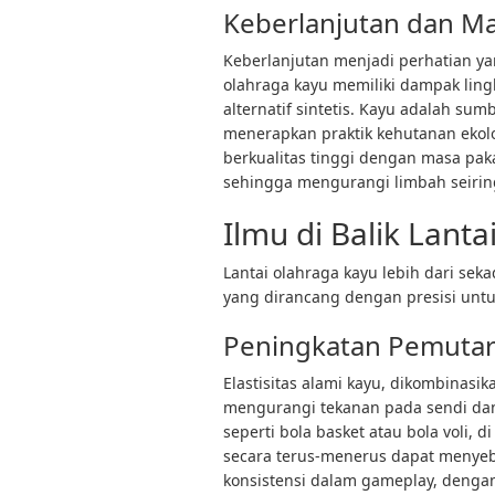
Keberlanjutan dan M
Keberlanjutan menjadi perhatian ya
olahraga kayu memiliki dampak lin
alternatif sintetis. Kayu adalah su
menerapkan praktik kehutanan ekolog
berkualitas tinggi dengan masa paka
sehingga mengurangi limbah seirin
Ilmu di Balik Lant
Lantai olahraga kayu lebih dari se
yang dirancang dengan presisi unt
Peningkatan Pemuta
Elastisitas alami kayu, dikombinas
mengurangi tekanan pada sendi dan o
seperti bola basket atau bola voli, d
secara terus-menerus dapat menye
konsistensi dalam gameplay, dengan