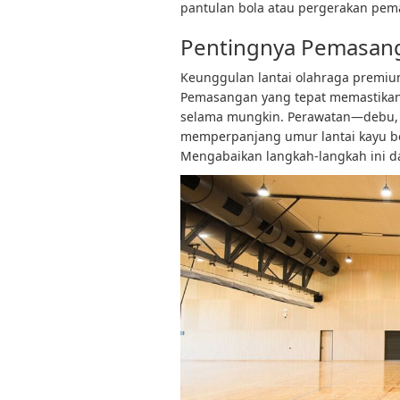
pantulan bola atau pergerakan pem
Pentingnya Pemasang
Keunggulan lantai olahraga premi
Pemasangan yang tepat memastikan 
selama mungkin. Perawatan—debu,
memperpanjang umur lantai kayu bola
Mengabaikan langkah-langkah ini d