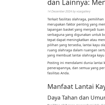
dan Lainnya: Men
14 December 2024
by
vcargallery
Terkait fasilitas olahraga, pemiliha
merupakan faktor penting yang mem
lapangan basket yang menjadi tua
serbaguna yang digunakan untuk bol
tepat dapat meningkatkan atau men
pilihan yang tersedia, lantai kayu 
ruang olahraga dalam ruangan sert
yang membuat lantai olahraga kayu 
Posting ini mendalami dunia lantai
penerapannya, dan semua yang perl
fasilitas Anda.
Manfaat Lantai Ka
Daya Tahan dan Umur