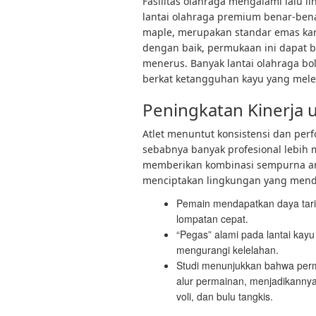
Fasilitas olahraga mengalami lalu lin
lantai olahraga premium benar-benar
maple, merupakan standar emas kare
dengan baik, permukaan ini dapat b
menerus. Banyak lantai olahraga bol
berkat ketangguhan kayu yang mele
Peningkatan Kinerja u
Atlet menuntut konsistensi dan per
sebabnya banyak profesional lebih m
memberikan kombinasi sempurna ant
menciptakan lingkungan yang mendu
Pemain mendapatkan daya tari
lompatan cepat.
“Pegas” alami pada lantai kay
mengurangi kelelahan.
Studi menunjukkan bahwa perm
alur permainan, menjadikannya 
voli, dan bulu tangkis.