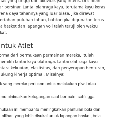
tas yang tinggi dan aktivitas yang intens. Di sinilah
 bersinar. Lantai olahraga kayu, terutama kayu keras
na daya tahannya yang luar biasa. Jika dirawat
ertahan puluhan tahun, bahkan jika digunakan terus-
a basket dan lapangan voli telah teruji oleh waktu
kat.
ntuk Atlet
forma dari permukaan permainan mereka, itulah
emilih lantai kayu olahraga. Lantai olahraga kayu
ara kekuatan, elastisitas, dan penyerapan benturan,
kung kinerja optimal. Misalnya:
k yang mereka perlukan untuk melakukan pivot atau
u meminimalkan ketegangan saat bermain, sehingga
ukaan ini membantu meningkatkan pantulan bola dan
pilihan yang lebih disukai untuk lapangan basket, bola