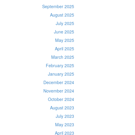
September 2025
August 2025
July 2025
June 2025
May 2025
April 2025
March 2025
February 2025
January 2025
December 2024
November 2024
October 2024
August 2023
July 2023
May 2023
April 2023