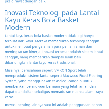
jika dirawat dengan baik.
Inovasi Teknologi pada Lantai
Kayu Keras Bola Basket
Modern
Lantai kayu keras bola basket modern tidak lagi hanya
terbuat dari kayu. Mereka memerlukan teknologi canggih
untuk membuat pengalaman para pemain aman dan
meningkatkan kinerja. Inovasi terbesar adalah sistem lantai
canggih, yang memberikan dampak lebih baik
dibandingkan lantai kayu keras tradisional.
Misalnya, perusahaan seperti VMKON Sport telah
memproduksi sistem lantai seperti Macwood Fixed Flooring
System, yang menggunakan teknologi canggih untuk
memberikan permukaan bermain yang lebih aman dan
dapat diandalkan sekaligus memadukan nuansa alami kayu
keras.
Inovasi penting lainnya saat ini adalah penggunaan bahan