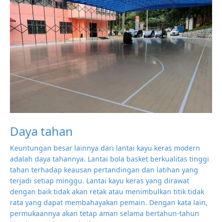
Daya tahan
Keuntungan besar lainnya dari lantai kayu keras modern
adalah daya tahannya. Lantai bola basket berkualitas tinggi
tahan terhadap keausan pertandingan dan latihan yang
terjadi setiap minggu. Lantai kayu keras yang dirawat
dengan baik tidak akan retak atau menimbulkan titik tidak
rata yang dapat membahayakan pemain. Dengan kata lain,
permukaannya akan tetap aman selama bertahun-tahun