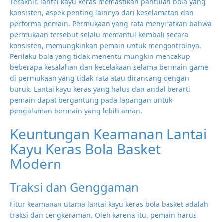
Terakhir, lantai kayu keras memastikan pantulan bola yang
konsisten, aspek penting lainnya dari keselamatan dan
performa pemain. Permukaan yang rata menyiratkan bahwa
permukaan tersebut selalu memantul kembali secara
konsisten, memungkinkan pemain untuk mengontrolnya.
Perilaku bola yang tidak menentu mungkin mencakup
beberapa kesalahan dan kecelakaan selama bermain game
di permukaan yang tidak rata atau dirancang dengan
buruk. Lantai kayu keras yang halus dan andal berarti
pemain dapat bergantung pada lapangan untuk
pengalaman bermain yang lebih aman.
Keuntungan Keamanan Lantai
Kayu Keras Bola Basket
Modern
Traksi dan Genggaman
Fitur keamanan utama lantai kayu keras bola basket adalah
traksi dan cengkeraman. Oleh karena itu, pemain harus