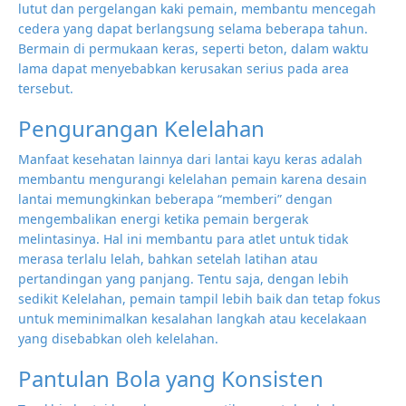
lutut dan pergelangan kaki pemain, membantu mencegah
cedera yang dapat berlangsung selama beberapa tahun.
Bermain di permukaan keras, seperti beton, dalam waktu
lama dapat menyebabkan kerusakan serius pada area
tersebut.
Pengurangan Kelelahan
Manfaat kesehatan lainnya dari lantai kayu keras adalah
membantu mengurangi kelelahan pemain karena desain
lantai memungkinkan beberapa “memberi” dengan
mengembalikan energi ketika pemain bergerak
melintasinya. Hal ini membantu para atlet untuk tidak
merasa terlalu lelah, bahkan setelah latihan atau
pertandingan yang panjang. Tentu saja, dengan lebih
sedikit Kelelahan, pemain tampil lebih baik dan tetap fokus
untuk meminimalkan kesalahan langkah atau kecelakaan
yang disebabkan oleh kelelahan.
Pantulan Bola yang Konsisten