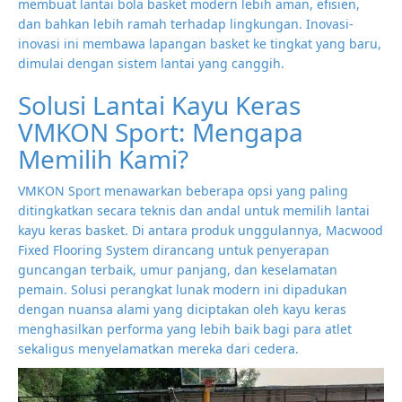
membuat lantai bola basket modern lebih aman, efisien,
dan bahkan lebih ramah terhadap lingkungan. Inovasi-
inovasi ini membawa lapangan basket ke tingkat yang baru,
dimulai dengan sistem lantai yang canggih.
Solusi Lantai Kayu Keras
VMKON Sport: Mengapa
Memilih Kami?
VMKON Sport menawarkan beberapa opsi yang paling
ditingkatkan secara teknis dan andal untuk memilih lantai
kayu keras basket. Di antara produk unggulannya, Macwood
Fixed Flooring System dirancang untuk penyerapan
guncangan terbaik, umur panjang, dan keselamatan
pemain. Solusi perangkat lunak modern ini dipadukan
dengan nuansa alami yang diciptakan oleh kayu keras
menghasilkan performa yang lebih baik bagi para atlet
sekaligus menyelamatkan mereka dari cedera.