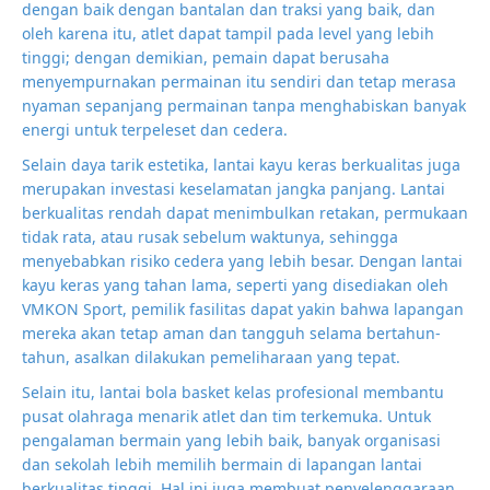
dengan baik dengan bantalan dan traksi yang baik, dan
oleh karena itu, atlet dapat tampil pada level yang lebih
tinggi; dengan demikian, pemain dapat berusaha
menyempurnakan permainan itu sendiri dan tetap merasa
nyaman sepanjang permainan tanpa menghabiskan banyak
energi untuk terpeleset dan cedera.
Selain daya tarik estetika, lantai kayu keras berkualitas juga
merupakan investasi keselamatan jangka panjang. Lantai
berkualitas rendah dapat menimbulkan retakan, permukaan
tidak rata, atau rusak sebelum waktunya, sehingga
menyebabkan risiko cedera yang lebih besar. Dengan lantai
kayu keras yang tahan lama, seperti yang disediakan oleh
VMKON Sport, pemilik fasilitas dapat yakin bahwa lapangan
mereka akan tetap aman dan tangguh selama bertahun-
tahun, asalkan dilakukan pemeliharaan yang tepat.
Selain itu, lantai bola basket kelas profesional membantu
pusat olahraga menarik atlet dan tim terkemuka. Untuk
pengalaman bermain yang lebih baik, banyak organisasi
dan sekolah lebih memilih bermain di lapangan lantai
berkualitas tinggi. Hal ini juga membuat penyelenggaraan