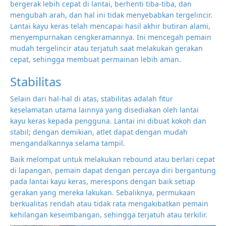
bergerak lebih cepat di lantai, berhenti tiba-tiba, dan
mengubah arah, dan hal ini tidak menyebabkan tergelincir.
Lantai kayu keras telah mencapai hasil akhir butiran alami,
menyempurnakan cengkeramannya. Ini mencegah pemain
mudah tergelincir atau terjatuh saat melakukan gerakan
cepat, sehingga membuat permainan lebih aman.
Stabilitas
Selain dari hal-hal di atas, stabilitas adalah fitur
keselamatan utama lainnya yang disediakan oleh lantai
kayu keras kepada pengguna. Lantai ini dibuat kokoh dan
stabil; dengan demikian, atlet dapat dengan mudah
mengandalkannya selama tampil.
Baik melompat untuk melakukan rebound atau berlari cepat
di lapangan, pemain dapat dengan percaya diri bergantung
pada lantai kayu keras, merespons dengan baik setiap
gerakan yang mereka lakukan. Sebaliknya, permukaan
berkualitas rendah atau tidak rata mengakibatkan pemain
kehilangan keseimbangan, sehingga terjatuh atau terkilir.