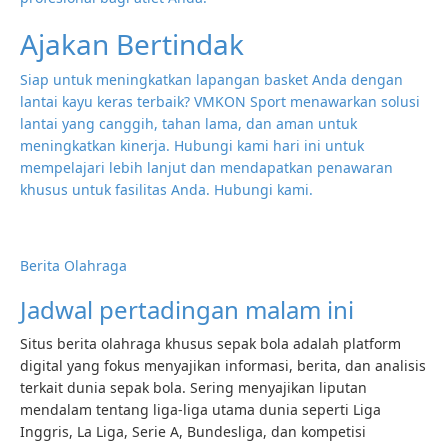
Ajakan Bertindak
Siap untuk meningkatkan lapangan basket Anda dengan
lantai kayu keras terbaik? VMKON Sport menawarkan solusi
lantai yang canggih, tahan lama, dan aman untuk
meningkatkan kinerja. Hubungi kami hari ini untuk
mempelajari lebih lanjut dan mendapatkan penawaran
khusus untuk fasilitas Anda. Hubungi kami.
Berita Olahraga
Jadwal pertadingan malam ini
Situs berita olahraga khusus sepak bola adalah platform
digital yang fokus menyajikan informasi, berita, dan analisis
terkait dunia sepak bola. Sering menyajikan liputan
mendalam tentang liga-liga utama dunia seperti Liga
Inggris, La Liga, Serie A, Bundesliga, dan kompetisi