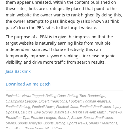
them appear unrelated. Within the content published on
these sites, links are strategically placed that point to the
main website the owner wants to rank higher. By doing this,
the owner attempts to pass link equity (also known as “link
juice”) from the PBN sites to the target website.
The purpose of a PBN is to give the impression that the
target website is naturally earning links from multiple
independent sources. If done effectively, this can
temporarily improve keyword rankings, increase organic
visibility, and drive more traffic from search results.
Jasa Backlink
Download Anime Batch
Posted in:
News
Tagged:
Betting Odds
,
Betting Tips
,
Bundesliga
,
Champions League
,
Expert Predictions
,
Football
,
Football Analysis
,
Football Betting
,
Football News
,
Football Odds
,
Football Predictions
,
Injury
Updates
,
La Liga
,
Live Scores
,
Match Day
,
Match Preview
,
Match Previews
,
Prediction Tips
,
Premier League
,
Serie A
,
Soccer
,
Soccer Predictions
,
Sports
,
Sports Analysis
,
Sports Betting
,
Sports News
,
Sports Predictions
,
Team Form
,
Team News
,
World Cup