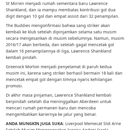
St Mirren menjadi rumah sementara baru Lawrence
Shankland, dan ia mampu membalas kontribusi gol dua
digit dengan 10 gol dan empat assist dari 32 penampilan.
The Buddies mengonfirmasi bahwa sang striker akan
kembali ke klub setelah dipinjamkan selama satu musim
secara mengesankan di musim sebelumnya. Namun, musim
2016/17 akan berbeda, dan setelah gagal mencetak gol
dalam 16 penampilannya di liga, Lawrence Shankland
kembali pindah.
Greenock Morton menjadi penyelamat di paruh kedua
musim ini, karena sang striker berhasil bermain 18 kali dan
mencetak empat gol dengan timnya nyaris kehilangan
promosi.
Di akhir masa pinjaman, Lawrence Shankland kembali
berpindah setelah dia meninggalkan Aberdeen untuk
mencari rumah permanen baru dan mencoba
mengembalikan kariernya ke jalur yang benar.
ANDA MUNGKIN JUGA SUKA
: Liverpool Memecat Slot Arne
Setelah Musim Mengecewakan karena Andoni Iraola