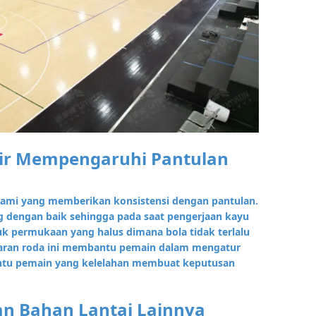
ir Mempengaruhi Pantulan
alami yang memberikan konsistensi dengan pantulan.
ng dengan baik sehingga pada saat pengerjaan kayu
uk permukaan yang halus dimana bola tidak terlalu
ncaran roda ini membantu pemain dalam mengatur
tu pemain yang kelelahan membuat keputusan
n Bahan Lantai Lainnya