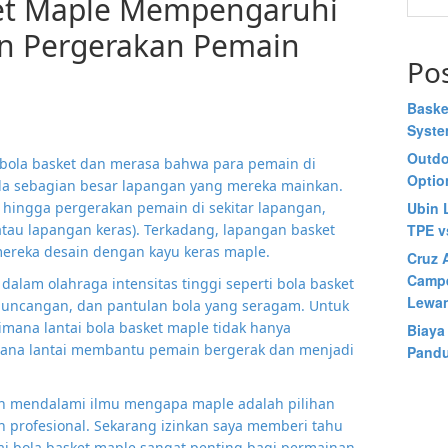
ket Maple Mempengaruhi
an Pergerakan Pemain
Po
Baske
Syst
Outdo
bola basket dan merasa bahwa para pemain di
Optio
da sebagian besar lapangan yang mereka mainkan.
 hingga pergerakan pemain di sekitar lapangan,
Ubin 
atau lapangan keras). Terkadang, lapangan basket
TPE v
 mereka desain dengan kayu keras maple.
Cruz A
Campe
dalam olahraga intensitas tinggi seperti bola basket
Lewan
uncangan, dan pantulan bola yang seragam. Untuk
mana lantai bola basket maple tidak hanya
Biaya
ana lantai membantu pemain bergerak dan menjadi
Pandu
n mendalami ilmu mengapa maple adalah pilihan
 profesional. Sekarang izinkan saya memberi tahu
 bola basket maple sangat penting bagi permainan