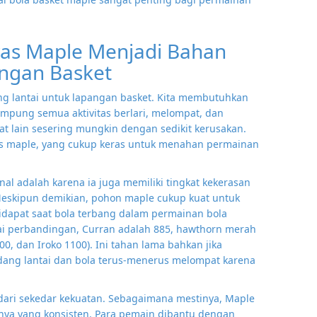
as Maple Menjadi Bahan
angan Basket
ng lantai untuk lapangan basket. Kita membutuhkan
mpung semua aktivitas berlari, melompat, dan
at lain sesering mungkin dengan sedikit kerusakan.
as maple, yang cukup keras untuk menahan permainan
al adalah karena ia juga memiliki tingkat kekerasan
Meskipun demikian, pohon maple cukup kuat untuk
dapat saat bola terbang dalam permainan bola
gai perbandingan, Curran adalah 885, hawthorn merah
0, dan Iroko 1100). Ini tahan lama bahkan jika
ang lantai dan bola terus-menerus melompat karena
h dari sekedar kekuatan. Sebagaimana mestinya, Maple
nya yang konsisten. Para pemain dibantu dengan