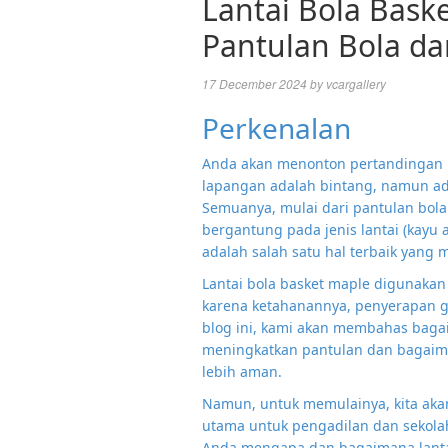
Lantai Bola Bas
Pantulan Bola d
17 December 2024
by
vcargallery
Perkenalan
Anda akan menonton pertandingan 
lapangan adalah bintang, namun a
Semuanya, mulai dari pantulan bola
bergantung pada jenis lantai (kayu 
adalah salah satu hal terbaik yang
Lantai bola basket maple digunakan 
karena ketahanannya, penyerapan g
blog ini, kami akan membahas bagai
meningkatkan pantulan dan bagaim
lebih aman.
Namun, untuk memulainya, kita aka
utama untuk pengadilan dan sekolah
Anda mengapa dan bagaimana lantai