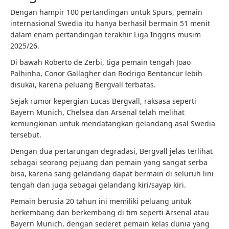
Dengan hampir 100 pertandingan untuk Spurs, pemain
internasional Swedia itu hanya berhasil bermain 51 menit
dalam enam pertandingan terakhir Liga Inggris musim
2025/26.
Di bawah Roberto de Zerbi, tiga pemain tengah Joao
Palhinha, Conor Gallagher dan Rodrigo Bentancur lebih
disukai, karena peluang Bergvall terbatas.
Sejak rumor kepergian Lucas Bergvall, raksasa seperti
Bayern Munich, Chelsea dan Arsenal telah melihat
kemungkinan untuk mendatangkan gelandang asal Swedia
tersebut.
Dengan dua pertarungan degradasi, Bergvall jelas terlihat
sebagai seorang pejuang dan pemain yang sangat serba
bisa, karena sang gelandang dapat bermain di seluruh lini
tengah dan juga sebagai gelandang kiri/sayap kiri.
Pemain berusia 20 tahun ini memiliki peluang untuk
berkembang dan berkembang di tim seperti Arsenal atau
Bayern Munich, dengan sederet pemain kelas dunia yang