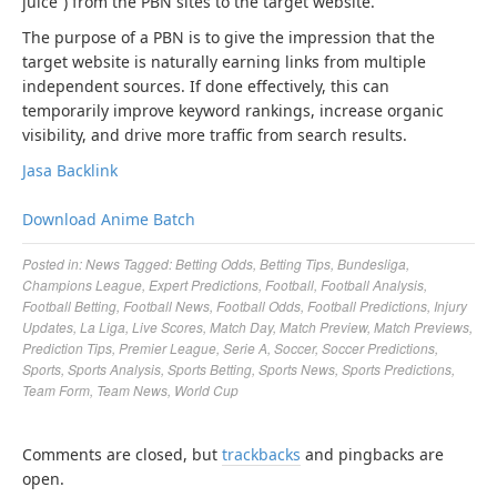
juice”) from the PBN sites to the target website.
The purpose of a PBN is to give the impression that the
target website is naturally earning links from multiple
independent sources. If done effectively, this can
temporarily improve keyword rankings, increase organic
visibility, and drive more traffic from search results.
Jasa Backlink
Download Anime Batch
Posted in:
News
Tagged:
Betting Odds
,
Betting Tips
,
Bundesliga
,
Champions League
,
Expert Predictions
,
Football
,
Football Analysis
,
Football Betting
,
Football News
,
Football Odds
,
Football Predictions
,
Injury
Updates
,
La Liga
,
Live Scores
,
Match Day
,
Match Preview
,
Match Previews
,
Prediction Tips
,
Premier League
,
Serie A
,
Soccer
,
Soccer Predictions
,
Sports
,
Sports Analysis
,
Sports Betting
,
Sports News
,
Sports Predictions
,
Team Form
,
Team News
,
World Cup
Comments are closed, but
trackbacks
and pingbacks are
open.