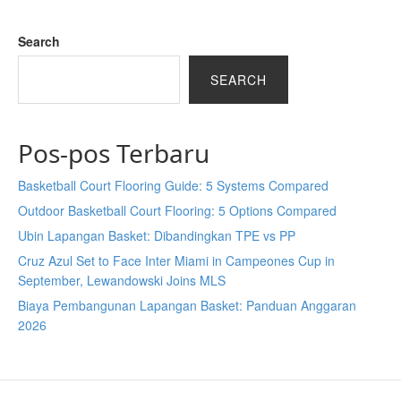
Search
SEARCH
Pos-pos Terbaru
Basketball Court Flooring Guide: 5 Systems Compared
Outdoor Basketball Court Flooring: 5 Options Compared
Ubin Lapangan Basket: Dibandingkan TPE vs PP
Cruz Azul Set to Face Inter Miami in Campeones Cup in
September, Lewandowski Joins MLS
Biaya Pembangunan Lapangan Basket: Panduan Anggaran
2026