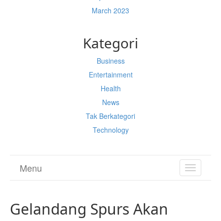
March 2023
Kategori
Business
Entertainment
Health
News
Tak Berkategori
Technology
Menu
TOGGL
NAVIGA
Gelandang Spurs Akan