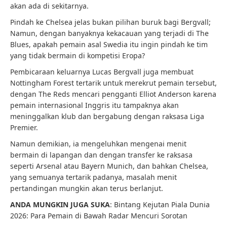
akan ada di sekitarnya.
Pindah ke Chelsea jelas bukan pilihan buruk bagi Bergvall;
Namun, dengan banyaknya kekacauan yang terjadi di The
Blues, apakah pemain asal Swedia itu ingin pindah ke tim
yang tidak bermain di kompetisi Eropa?
Pembicaraan keluarnya Lucas Bergvall juga membuat
Nottingham Forest tertarik untuk merekrut pemain tersebut,
dengan The Reds mencari pengganti Elliot Anderson karena
pemain internasional Inggris itu tampaknya akan
meninggalkan klub dan bergabung dengan raksasa Liga
Premier.
Namun demikian, ia mengeluhkan mengenai menit
bermain di lapangan dan dengan transfer ke raksasa
seperti Arsenal atau Bayern Munich, dan bahkan Chelsea,
yang semuanya tertarik padanya, masalah menit
pertandingan mungkin akan terus berlanjut.
ANDA MUNGKIN JUGA SUKA
: Bintang Kejutan Piala Dunia
2026: Para Pemain di Bawah Radar Mencuri Sorotan