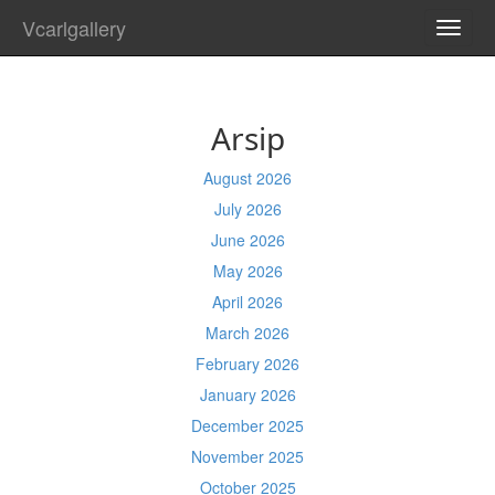
Vcarlgallery
TOGG
NAVI
Arsip
August 2026
July 2026
June 2026
May 2026
April 2026
March 2026
February 2026
January 2026
December 2025
November 2025
October 2025