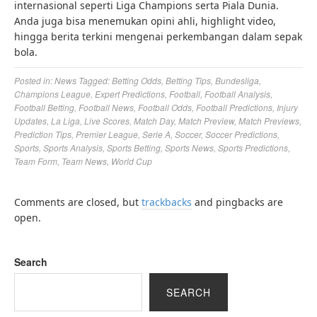
internasional seperti Liga Champions serta Piala Dunia.
Anda juga bisa menemukan opini ahli, highlight video,
hingga berita terkini mengenai perkembangan dalam sepak
bola.
Posted in:
News
Tagged:
Betting Odds
,
Betting Tips
,
Bundesliga
,
Champions League
,
Expert Predictions
,
Football
,
Football Analysis
,
Football Betting
,
Football News
,
Football Odds
,
Football Predictions
,
Injury
Updates
,
La Liga
,
Live Scores
,
Match Day
,
Match Preview
,
Match Previews
,
Prediction Tips
,
Premier League
,
Serie A
,
Soccer
,
Soccer Predictions
,
Sports
,
Sports Analysis
,
Sports Betting
,
Sports News
,
Sports Predictions
,
Team Form
,
Team News
,
World Cup
Comments are closed, but
trackbacks
and pingbacks are
open.
Search
SEARCH