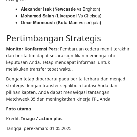
Alexander Isak (Newcastle
vs Brighton
)
Mohamed Salah (Liverpool
Vs Chelsea
)
Omar Marmoush (Kota Man
vs serigala
)
Pertimbangan Strategis
Monitor Konferensi Pers:
Pembaruan cedera menit terakhir
dan berita tim dapat secara signifikan memengaruhi
keputusan Anda. Tetap mendapat informasi untuk
melakukan transfer tepat waktu.
Dengan tetap diperbarui pada berita terbaru dan menjadi
strategis dengan transfer sepakbola fantasi Anda dan
pilihan kapten, Anda dapat menavigasi tantangan
Matchweek 35 dan meningkatkan kinerja FPL Anda.
Foto utama
Kredit:
Imago / action plus
Tanggal perekaman: 01.05.2025