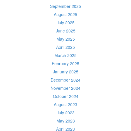
September 2025
August 2025
July 2025
June 2025
May 2025
April 2025
March 2025
February 2025
January 2025
December 2024
November 2024
October 2024
August 2023
July 2023
May 2023
April 2023