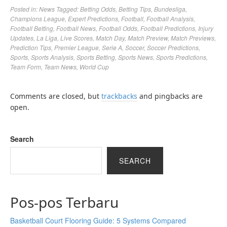
Posted in:
News
Tagged:
Betting Odds
,
Betting Tips
,
Bundesliga
,
Champions League
,
Expert Predictions
,
Football
,
Football Analysis
,
Football Betting
,
Football News
,
Football Odds
,
Football Predictions
,
Injury
Updates
,
La Liga
,
Live Scores
,
Match Day
,
Match Preview
,
Match Previews
,
Prediction Tips
,
Premier League
,
Serie A
,
Soccer
,
Soccer Predictions
,
Sports
,
Sports Analysis
,
Sports Betting
,
Sports News
,
Sports Predictions
,
Team Form
,
Team News
,
World Cup
Comments are closed, but
trackbacks
and pingbacks are
open.
Search
SEARCH
Pos-pos Terbaru
Basketball Court Flooring Guide: 5 Systems Compared