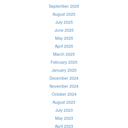
September 2025
August 2025
July 2025
June 2025
May 2025
April 2025
March 2025
February 2025
January 2025
December 2024
November 2024
October 2024
August 2023
July 2023
May 2023
April 2023