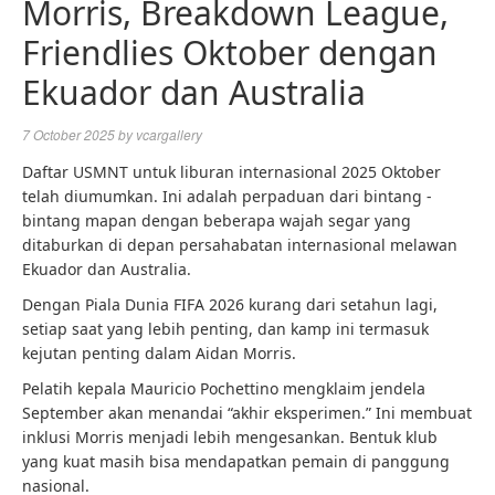
Morris, Breakdown League,
Friendlies Oktober dengan
Ekuador dan Australia
7 October 2025
by
vcargallery
Daftar USMNT untuk liburan internasional 2025 Oktober
telah diumumkan. Ini adalah perpaduan dari bintang -
bintang mapan dengan beberapa wajah segar yang
ditaburkan di depan persahabatan internasional melawan
Ekuador dan Australia.
Dengan Piala Dunia FIFA 2026 kurang dari setahun lagi,
setiap saat yang lebih penting, dan kamp ini termasuk
kejutan penting dalam Aidan Morris.
Pelatih kepala Mauricio Pochettino mengklaim jendela
September akan menandai “akhir eksperimen.” Ini membuat
inklusi Morris menjadi lebih mengesankan. Bentuk klub
yang kuat masih bisa mendapatkan pemain di panggung
nasional.