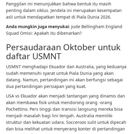
Panggilan ini menunjukkan bahwa bentuk itu masih
penting dalam siklus. Jendela ini merupakan kesempatan
asli untuk mendapatkan tempat di Piala Dunia 2026.
Anda mungkin juga menyukai
: Jude Bellingham England
Squad Omisi: Apakah itu dibenarkan?
Persaudaraan Oktober untuk
daftar USMNT
USMNT menghadapi Ekuador dan Australia, yang keduanya
sudah memenuhi syarat untuk Piala Dunia yang akan
datang. Namun, pertandingan ini akan berfungsi sebagai
dua pertandingan persiapan yang kuat.
USA vs Ekuador akan menjadi tantangan yang dinamis dan
akan membawa fisik untuk mendorong orang -orang
Pochettino. Pers tinggi dan transisi langsung mereka bisa
menjadi masalah bagi lini tengah. Australia memiliki
struktur dan kekuatan udara. Socceroos sulit untuk dipecah
dan bisa melihat untuk menyerang konter di pertandingan