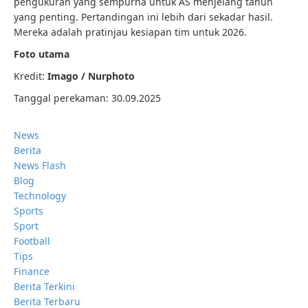
pengukuran yang sempurna untuk AS menjelang tahun
yang penting. Pertandingan ini lebih dari sekadar hasil.
Mereka adalah pratinjau kesiapan tim untuk 2026.
Foto utama
Kredit:
Imago / Nurphoto
Tanggal perekaman: 30.09.2025
News
Berita
News Flash
Blog
Technology
Sports
Sport
Football
Tips
Finance
Berita Terkini
Berita Terbaru