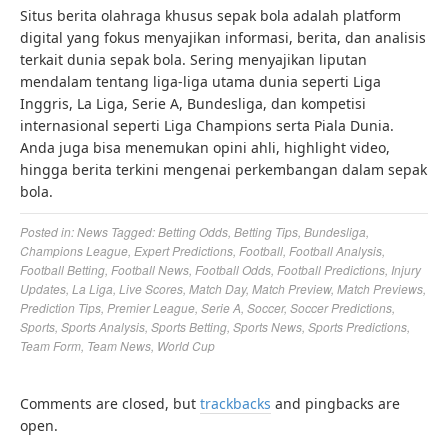
Situs berita olahraga khusus sepak bola adalah platform
digital yang fokus menyajikan informasi, berita, dan analisis
terkait dunia sepak bola. Sering menyajikan liputan
mendalam tentang liga-liga utama dunia seperti Liga
Inggris, La Liga, Serie A, Bundesliga, dan kompetisi
internasional seperti Liga Champions serta Piala Dunia.
Anda juga bisa menemukan opini ahli, highlight video,
hingga berita terkini mengenai perkembangan dalam sepak
bola.
Posted in:
News
Tagged:
Betting Odds
,
Betting Tips
,
Bundesliga
,
Champions League
,
Expert Predictions
,
Football
,
Football Analysis
,
Football Betting
,
Football News
,
Football Odds
,
Football Predictions
,
Injury
Updates
,
La Liga
,
Live Scores
,
Match Day
,
Match Preview
,
Match Previews
,
Prediction Tips
,
Premier League
,
Serie A
,
Soccer
,
Soccer Predictions
,
Sports
,
Sports Analysis
,
Sports Betting
,
Sports News
,
Sports Predictions
,
Team Form
,
Team News
,
World Cup
Comments are closed, but
trackbacks
and pingbacks are
open.