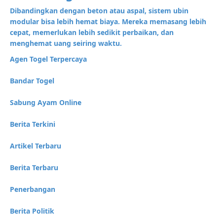
Dibandingkan dengan beton atau aspal, sistem ubin
modular bisa lebih hemat biaya. Mereka memasang lebih
cepat, memerlukan lebih sedikit perbaikan, dan
menghemat uang seiring waktu.
Agen Togel Terpercaya
Bandar Togel
Sabung Ayam Online
Berita Terkini
Artikel Terbaru
Berita Terbaru
Penerbangan
Berita Politik