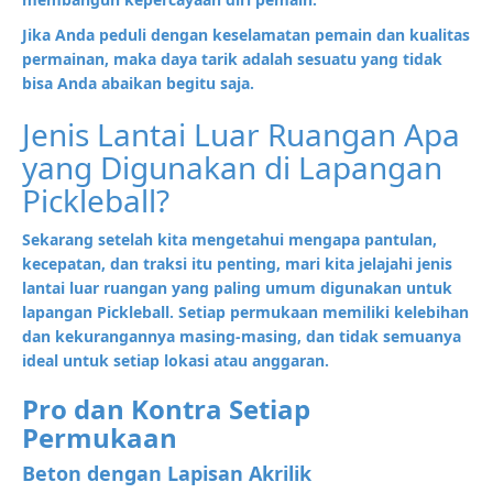
Jika Anda peduli dengan keselamatan pemain dan kualitas
permainan, maka daya tarik adalah sesuatu yang tidak
bisa Anda abaikan begitu saja.
Jenis Lantai Luar Ruangan Apa
yang Digunakan di Lapangan
Pickleball?
Sekarang setelah kita mengetahui mengapa pantulan,
kecepatan, dan traksi itu penting, mari kita jelajahi jenis
lantai luar ruangan yang paling umum digunakan untuk
lapangan Pickleball. Setiap permukaan memiliki kelebihan
dan kekurangannya masing-masing, dan tidak semuanya
ideal untuk setiap lokasi atau anggaran.
Pro dan Kontra Setiap
Permukaan
Beton dengan Lapisan Akrilik