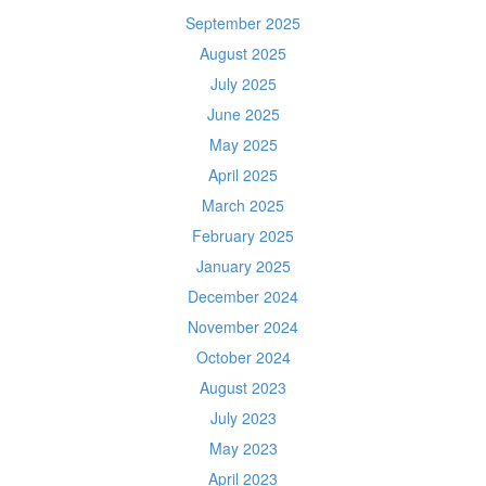
September 2025
August 2025
July 2025
June 2025
May 2025
April 2025
March 2025
February 2025
January 2025
December 2024
November 2024
October 2024
August 2023
July 2023
May 2023
April 2023