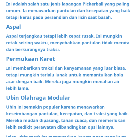
Ini adalah salah satu jenis lapangan Pickerball yang paling
umum. Ia menawarkan pantulan dan kecepatan yang baik
tetapi keras pada persendian dan licin saat basah.
Aspal
Aspal terjangkau tetapi lebih cepat rusak. Ini mungkin
retak seiring waktu, menyebabkan pantulan tidak merata
dan berkurangnya traksi.
Permukaan Karet
Ini memberikan traksi dan kenyamanan yang luar biasa,
tetapi mungkin terlalu lunak untuk memantulkan bola
acar dengan baik. Mereka juga mungkin menahan air
lebih lama.
Ubin Olahraga Modular
Ubin ini semakin populer karena menawarkan
keseimbangan pantulan, kecepatan, dan traksi yang baik.
Mereka mudah dipasang, tahan cuaca, dan memerlukan
lebih sedikit perawatan dibandingkan opsi lainnya.
Jelas, ubin modular menawarkan keuntungan yang kuat.