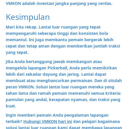
VMKON adalah investasi jangka panjang yang cerdas.
Kesimpulan
Mari kita rekap. Lantai luar ruangan yang tepat
mempengaruhi seberapa tinggi dan konsisten bola
memantul. Ini juga membantu pemain bergerak lebih
cepat dan tetap aman dengan memberikan jumlah traksi
yang tepat.
Jika Anda bertanggung jawab membangun atau
mengelola lapangan Pickerball, Anda perlu memikirkan
lebih dari sekadar dayung dan jaring. Lantai dapat
membuat atau menghancurkan permainan. Dan di situlah
peran VMKON. Solusi lantai luar ruangan mereka yang
tahan lama dan ramah pemain memenuhi semua kriteria:
pantulan yang andal, kecepatan nyaman, dan traksi yang
kuat.
Ingin memberi pemain Anda pengalaman lapangan
terbaik?
Hubungi VMKON hari ini
dan pelajari bagaimana
solusi lantai luar ruangan kami dapat membawa lapangan