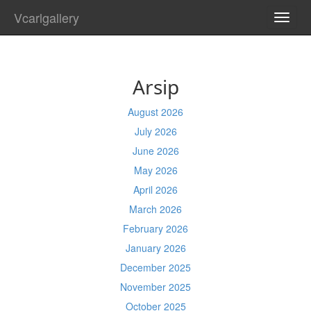
Vcarlgallery
TOGG
NAVI
Arsip
August 2026
July 2026
June 2026
May 2026
April 2026
March 2026
February 2026
January 2026
December 2025
November 2025
October 2025