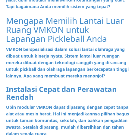
Tapi bagaimana Anda memilih sistem yang tepat?
Mengapa Memilih Lantai Luar
Ruang VMKON untuk
Lapangan Pickleball Anda
VMKON berspesialisasi dalam solusi lantai olahraga yang
dibuat untuk kinerja nyata. Sistem lantai luar ruangan
mereka dibuat dengan teknologi canggih yang dirancang
untuk pickball dan olahraga lapangan berkecepatan tinggi
lainnya. Apa yang membuat mereka menonjol?
Instalasi Cepat dan Perawatan
Rendah
Ubin modular VMKON dapat dipasang dengan cepat tanpa
alat atau mesin berat. Hal ini menjadikannya pilihan bagus
untuk taman komunitas, sekolah, dan bahkan pengadilan
swasta. Setelah dipasang, mudah dibersihkan dan tahan
dalam segala cuaca.