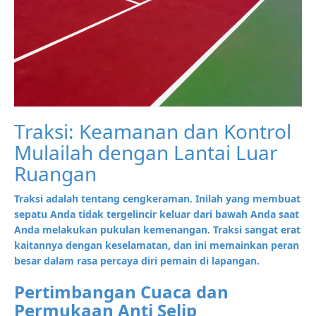
Traksi: Keamanan dan Kontrol
Mulailah dengan Lantai Luar
Ruangan
Traksi adalah tentang cengkeraman. Inilah yang membuat
sepatu Anda tidak tergelincir keluar dari bawah Anda saat
Anda melakukan pukulan kemenangan. Traksi sangat erat
kaitannya dengan keselamatan, dan ini memainkan peran
besar dalam rasa percaya diri pemain di lapangan.
Pertimbangan Cuaca dan
Permukaan Anti Selip