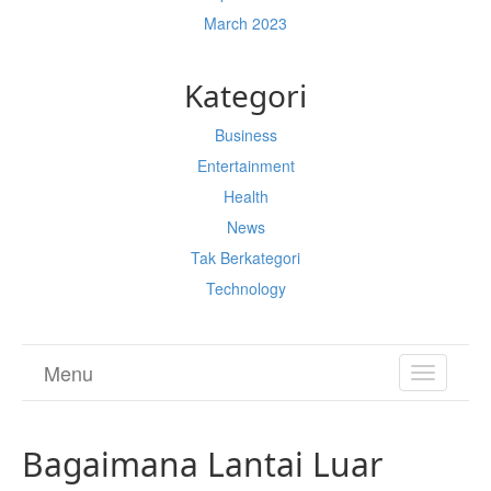
March 2023
Kategori
Business
Entertainment
Health
News
Tak Berkategori
Technology
Menu
TOGGL
NAVIGA
Bagaimana Lantai Luar