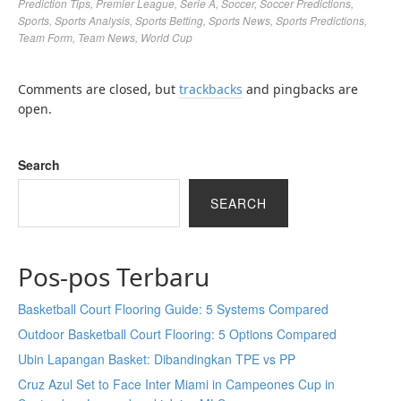
Prediction Tips
,
Premier League
,
Serie A
,
Soccer
,
Soccer Predictions
,
Sports
,
Sports Analysis
,
Sports Betting
,
Sports News
,
Sports Predictions
,
Team Form
,
Team News
,
World Cup
Comments are closed, but
trackbacks
and pingbacks are
open.
Search
SEARCH
Pos-pos Terbaru
Basketball Court Flooring Guide: 5 Systems Compared
Outdoor Basketball Court Flooring: 5 Options Compared
Ubin Lapangan Basket: Dibandingkan TPE vs PP
Cruz Azul Set to Face Inter Miami in Campeones Cup in