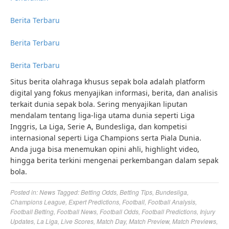
Berita Terbaru
Berita Terbaru
Berita Terbaru
Situs berita olahraga khusus sepak bola adalah platform
digital yang fokus menyajikan informasi, berita, dan analisis
terkait dunia sepak bola. Sering menyajikan liputan
mendalam tentang liga-liga utama dunia seperti Liga
Inggris, La Liga, Serie A, Bundesliga, dan kompetisi
internasional seperti Liga Champions serta Piala Dunia.
Anda juga bisa menemukan opini ahli, highlight video,
hingga berita terkini mengenai perkembangan dalam sepak
bola.
Posted in:
News
Tagged:
Betting Odds
,
Betting Tips
,
Bundesliga
,
Champions League
,
Expert Predictions
,
Football
,
Football Analysis
,
Football Betting
,
Football News
,
Football Odds
,
Football Predictions
,
Injury
Updates
,
La Liga
,
Live Scores
,
Match Day
,
Match Preview
,
Match Previews
,