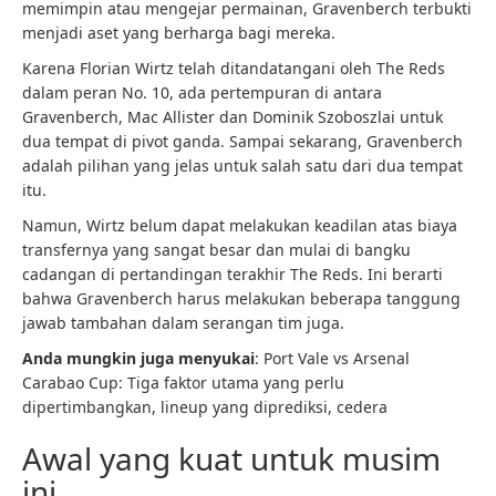
memimpin atau mengejar permainan, Gravenberch terbukti
menjadi aset yang berharga bagi mereka.
Karena Florian Wirtz telah ditandatangani oleh The Reds
dalam peran No. 10, ada pertempuran di antara
Gravenberch, Mac Allister dan Dominik Szoboszlai untuk
dua tempat di pivot ganda. Sampai sekarang, Gravenberch
adalah pilihan yang jelas untuk salah satu dari dua tempat
itu.
Namun, Wirtz belum dapat melakukan keadilan atas biaya
transfernya yang sangat besar dan mulai di bangku
cadangan di pertandingan terakhir The Reds. Ini berarti
bahwa Gravenberch harus melakukan beberapa tanggung
jawab tambahan dalam serangan tim juga.
Anda mungkin juga menyukai
: Port Vale vs Arsenal
Carabao Cup: Tiga faktor utama yang perlu
dipertimbangkan, lineup yang diprediksi, cedera
Awal yang kuat untuk musim
ini