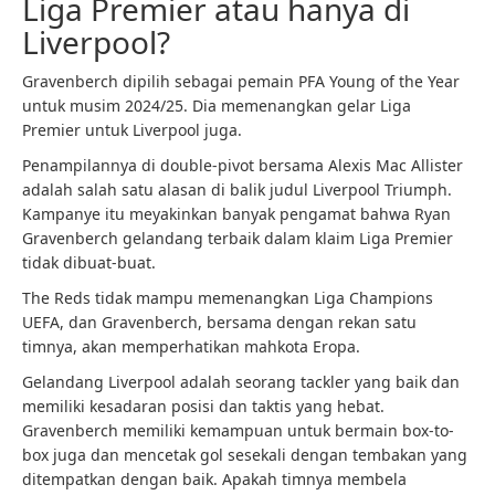
Liga Premier atau hanya di
Liverpool?
Gravenberch dipilih sebagai pemain PFA Young of the Year
untuk musim 2024/25. Dia memenangkan gelar Liga
Premier untuk Liverpool juga.
Penampilannya di double-pivot bersama Alexis Mac Allister
adalah salah satu alasan di balik judul Liverpool Triumph.
Kampanye itu meyakinkan banyak pengamat bahwa Ryan
Gravenberch gelandang terbaik dalam klaim Liga Premier
tidak dibuat-buat.
The Reds tidak mampu memenangkan Liga Champions
UEFA, dan Gravenberch, bersama dengan rekan satu
timnya, akan memperhatikan mahkota Eropa.
Gelandang Liverpool adalah seorang tackler yang baik dan
memiliki kesadaran posisi dan taktis yang hebat.
Gravenberch memiliki kemampuan untuk bermain box-to-
box juga dan mencetak gol sesekali dengan tembakan yang
ditempatkan dengan baik. Apakah timnya membela