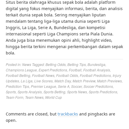
Situs berita olahraga khusus sepak bola adalah platform
digital yang fokus menyajikan informasi, berita, dan analisis
terkait dunia sepak bola. Sering menyajikan liputan
mendalam tentang liga-liga utama dunia seperti Liga
Inggris, La Liga, Serie A, Bundesliga, dan kompetisi
internasional seperti Liga Champions serta Piala Dunia.
Anda juga bisa menemukan opini ahli, highlight video,
hingga berita terkini mengenai perkembangan dalam sepak
bola.
Posted in:
News
Tagged:
Betting Odds
,
Betting Tips
,
Bundesliga
,
Champions League
,
Expert Predictions
,
Football
,
Football Analysis
,
Football Betting
,
Football News
,
Football Odds
,
Football Predictions
,
Injury
Updates
,
La Liga
,
Live Scores
,
Match Day
,
Match Preview
,
Match Previews
,
Prediction Tips
,
Premier League
,
Serie A
,
Soccer
,
Soccer Predictions
,
Sports
,
Sports Analysis
,
Sports Betting
,
Sports News
,
Sports Predictions
,
Team Form
,
Team News
,
World Cup
Comments are closed, but
trackbacks
and pingbacks are
open.