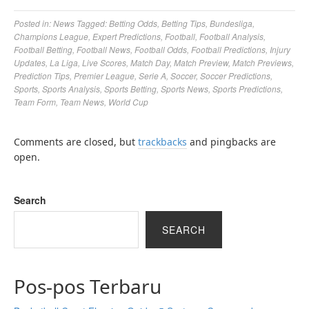
Posted in:
News
Tagged:
Betting Odds
,
Betting Tips
,
Bundesliga
,
Champions League
,
Expert Predictions
,
Football
,
Football Analysis
,
Football Betting
,
Football News
,
Football Odds
,
Football Predictions
,
Injury
Updates
,
La Liga
,
Live Scores
,
Match Day
,
Match Preview
,
Match Previews
,
Prediction Tips
,
Premier League
,
Serie A
,
Soccer
,
Soccer Predictions
,
Sports
,
Sports Analysis
,
Sports Betting
,
Sports News
,
Sports Predictions
,
Team Form
,
Team News
,
World Cup
Comments are closed, but
trackbacks
and pingbacks are
open.
Search
SEARCH
Pos-pos Terbaru