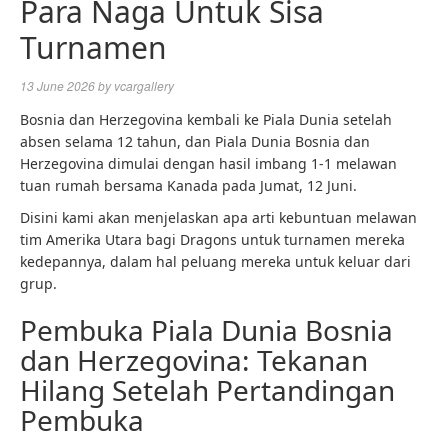
Para Naga Untuk Sisa
Turnamen
13 June 2026
by
vcargallery
Bosnia dan Herzegovina kembali ke Piala Dunia setelah
absen selama 12 tahun, dan Piala Dunia Bosnia dan
Herzegovina dimulai dengan hasil imbang 1-1 melawan
tuan rumah bersama Kanada pada Jumat, 12 Juni.
Disini kami akan menjelaskan apa arti kebuntuan melawan
tim Amerika Utara bagi Dragons untuk turnamen mereka
kedepannya, dalam hal peluang mereka untuk keluar dari
grup.
Pembuka Piala Dunia Bosnia
dan Herzegovina: Tekanan
Hilang Setelah Pertandingan
Pembuka