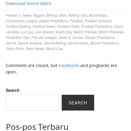
Download Anime Batch
Posted in:
News
Tagged:
Betting Odds
,
Betting Tips
,
Bundesliga
,
Champions League
,
Expert Predictions
,
Football
,
Football Analysis
,
Football Betting
,
Football News
,
Football Odds
,
Football Predictions
,
Injury
Updates
,
La Liga
,
Live Scores
,
Match Day
,
Match Preview
,
Match Previews
,
Prediction Tips
,
Premier League
,
Serie A
,
Soccer
,
Soccer Predictions
,
Sports
,
Sports Analysis
,
Sports Betting
,
Sports News
,
Sports Predictions
,
Team Form
,
Team News
,
World Cup
Comments are closed, but
trackbacks
and pingbacks are
open.
Search
SEARCH
Pos-pos Terbaru