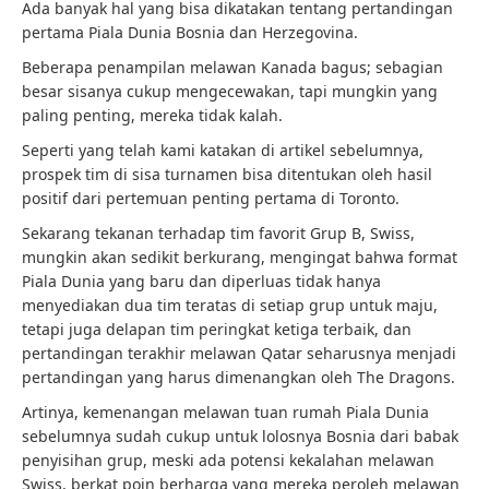
Ada banyak hal yang bisa dikatakan tentang pertandingan
pertama Piala Dunia Bosnia dan Herzegovina.
Beberapa penampilan melawan Kanada bagus; sebagian
besar sisanya cukup mengecewakan, tapi mungkin yang
paling penting, mereka tidak kalah.
Seperti yang telah kami katakan di artikel sebelumnya,
prospek tim di sisa turnamen bisa ditentukan oleh hasil
positif dari pertemuan penting pertama di Toronto.
Sekarang tekanan terhadap tim favorit Grup B, Swiss,
mungkin akan sedikit berkurang, mengingat bahwa format
Piala Dunia yang baru dan diperluas tidak hanya
menyediakan dua tim teratas di setiap grup untuk maju,
tetapi juga delapan tim peringkat ketiga terbaik, dan
pertandingan terakhir melawan Qatar seharusnya menjadi
pertandingan yang harus dimenangkan oleh The Dragons.
Artinya, kemenangan melawan tuan rumah Piala Dunia
sebelumnya sudah cukup untuk lolosnya Bosnia dari babak
penyisihan grup, meski ada potensi kekalahan melawan
Swiss, berkat poin berharga yang mereka peroleh melawan