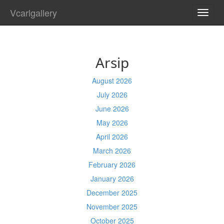
Vcarlgallery
TOGG
NAVI
Arsip
August 2026
July 2026
June 2026
May 2026
April 2026
March 2026
February 2026
January 2026
December 2025
November 2025
October 2025