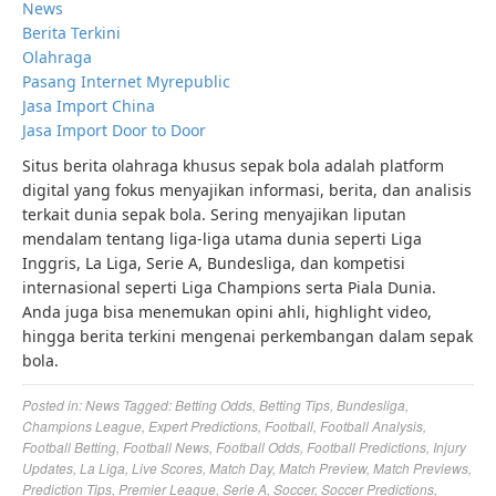
News
Berita Terkini
Olahraga
Pasang Internet Myrepublic
Jasa Import China
Jasa Import Door to Door
Situs berita olahraga khusus sepak bola adalah platform
digital yang fokus menyajikan informasi, berita, dan analisis
terkait dunia sepak bola. Sering menyajikan liputan
mendalam tentang liga-liga utama dunia seperti Liga
Inggris, La Liga, Serie A, Bundesliga, dan kompetisi
internasional seperti Liga Champions serta Piala Dunia.
Anda juga bisa menemukan opini ahli, highlight video,
hingga berita terkini mengenai perkembangan dalam sepak
bola.
Posted in:
News
Tagged:
Betting Odds
,
Betting Tips
,
Bundesliga
,
Champions League
,
Expert Predictions
,
Football
,
Football Analysis
,
Football Betting
,
Football News
,
Football Odds
,
Football Predictions
,
Injury
Updates
,
La Liga
,
Live Scores
,
Match Day
,
Match Preview
,
Match Previews
,
Prediction Tips
,
Premier League
,
Serie A
,
Soccer
,
Soccer Predictions
,