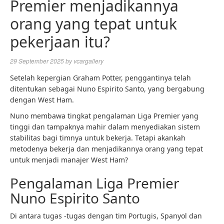
Premier menjadikannya
orang yang tepat untuk
pekerjaan itu?
29 September 2025
by
vcargallery
Setelah kepergian Graham Potter, penggantinya telah
ditentukan sebagai Nuno Espirito Santo, yang bergabung
dengan West Ham.
Nuno membawa tingkat pengalaman Liga Premier yang
tinggi dan tampaknya mahir dalam menyediakan sistem
stabilitas bagi timnya untuk bekerja. Tetapi akankah
metodenya bekerja dan menjadikannya orang yang tepat
untuk menjadi manajer West Ham?
Pengalaman Liga Premier
Nuno Espirito Santo
Di antara tugas -tugas dengan tim Portugis, Spanyol dan