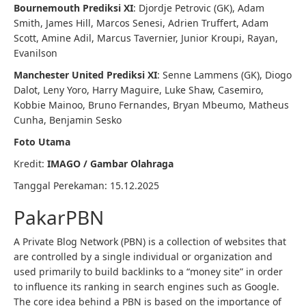
Bournemouth Prediksi XI
: Djordje Petrovic (GK), Adam
Smith, James Hill, Marcos Senesi, Adrien Truffert, Adam
Scott, Amine Adil, Marcus Tavernier, Junior Kroupi, Rayan,
Evanilson
Manchester United Prediksi XI
: Senne Lammens (GK), Diogo
Dalot, Leny Yoro, Harry Maguire, Luke Shaw, Casemiro,
Kobbie Mainoo, Bruno Fernandes, Bryan Mbeumo, Matheus
Cunha, Benjamin Sesko
Foto Utama
Kredit:
IMAGO / Gambar Olahraga
Tanggal Perekaman: 15.12.2025
PakarPBN
A Private Blog Network (PBN) is a collection of websites that
are controlled by a single individual or organization and
used primarily to build backlinks to a “money site” in order
to influence its ranking in search engines such as Google.
The core idea behind a PBN is based on the importance of