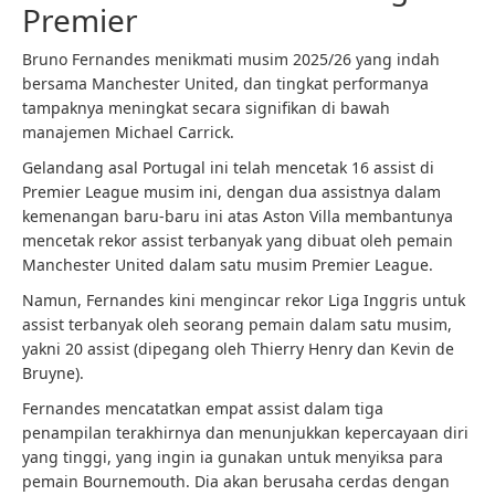
Premier
Bruno Fernandes menikmati musim 2025/26 yang indah
bersama Manchester United, dan tingkat performanya
tampaknya meningkat secara signifikan di bawah
manajemen Michael Carrick.
Gelandang asal Portugal ini telah mencetak 16 assist di
Premier League musim ini, dengan dua assistnya dalam
kemenangan baru-baru ini atas Aston Villa membantunya
mencetak rekor assist terbanyak yang dibuat oleh pemain
Manchester United dalam satu musim Premier League.
Namun, Fernandes kini mengincar rekor Liga Inggris untuk
assist terbanyak oleh seorang pemain dalam satu musim,
yakni 20 assist (dipegang oleh Thierry Henry dan Kevin de
Bruyne).
Fernandes mencatatkan empat assist dalam tiga
penampilan terakhirnya dan menunjukkan kepercayaan diri
yang tinggi, yang ingin ia gunakan untuk menyiksa para
pemain Bournemouth. Dia akan berusaha cerdas dengan