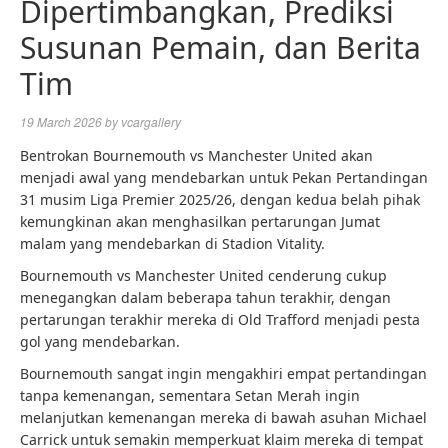
Dipertimbangkan, Prediksi
Susunan Pemain, dan Berita
Tim
19 March 2026
by
vcargallery
Bentrokan Bournemouth vs Manchester United akan
menjadi awal yang mendebarkan untuk Pekan Pertandingan
31 musim Liga Premier 2025/26, dengan kedua belah pihak
kemungkinan akan menghasilkan pertarungan Jumat
malam yang mendebarkan di Stadion Vitality.
Bournemouth vs Manchester United cenderung cukup
menegangkan dalam beberapa tahun terakhir, dengan
pertarungan terakhir mereka di Old Trafford menjadi pesta
gol yang mendebarkan.
Bournemouth sangat ingin mengakhiri empat pertandingan
tanpa kemenangan, sementara Setan Merah ingin
melanjutkan kemenangan mereka di bawah asuhan Michael
Carrick untuk semakin memperkuat klaim mereka di tempat