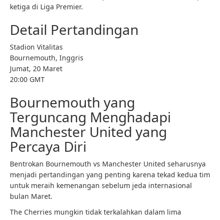
ketiga di Liga Premier.
Detail Pertandingan
Stadion Vitalitas
Bournemouth, Inggris
Jumat, 20 Maret
20:00 GMT
Bournemouth yang
Terguncang Menghadapi
Manchester United yang
Percaya Diri
Bentrokan Bournemouth vs Manchester United seharusnya
menjadi pertandingan yang penting karena tekad kedua tim
untuk meraih kemenangan sebelum jeda internasional
bulan Maret.
The Cherries mungkin tidak terkalahkan dalam lima