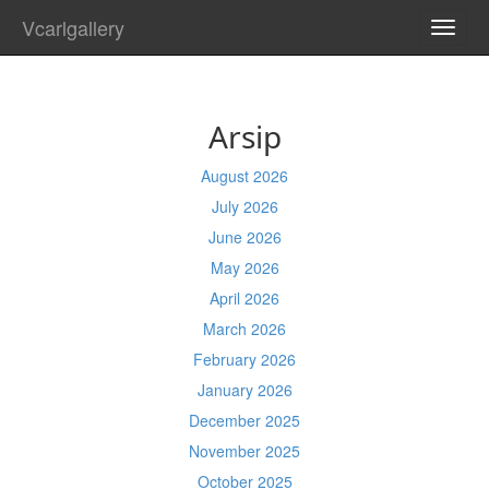
Vcarlgallery
TOGG
NAVI
Arsip
August 2026
July 2026
June 2026
May 2026
April 2026
March 2026
February 2026
January 2026
December 2025
November 2025
October 2025