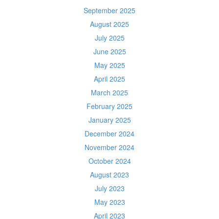
September 2025
August 2025
July 2025
June 2025
May 2025
April 2025
March 2025
February 2025
January 2025
December 2024
November 2024
October 2024
August 2023
July 2023
May 2023
April 2023