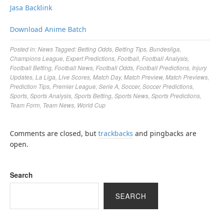
Jasa Backlink
Download Anime Batch
Posted in:
News
Tagged:
Betting Odds
,
Betting Tips
,
Bundesliga
,
Champions League
,
Expert Predictions
,
Football
,
Football Analysis
,
Football Betting
,
Football News
,
Football Odds
,
Football Predictions
,
Injury
Updates
,
La Liga
,
Live Scores
,
Match Day
,
Match Preview
,
Match Previews
,
Prediction Tips
,
Premier League
,
Serie A
,
Soccer
,
Soccer Predictions
,
Sports
,
Sports Analysis
,
Sports Betting
,
Sports News
,
Sports Predictions
,
Team Form
,
Team News
,
World Cup
Comments are closed, but
trackbacks
and pingbacks are
open.
Search
SEARCH