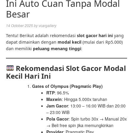
Ini Auto Cuan Tanpa Modal
Besar
14 October 2025
by
vcargallery
Tentu! Berikut adalah rekomendasi
slot gacor hari ini
yang
dapat dimainkan dengan
modal kecil
(mulai dari Rp5.000)
dan memiliki
peluang menang tinggi
:
Rekomendasi Slot Gacor Modal
Kecil Hari Ini
Gates of Olympus (Pragmatic Play)
RTP
: 96.5%
Maxwin
: Hingga 5.000x taruhan
Jam Gacor
: 13:00 – 16:00 WIB dan 20:00
– 23:00 WIB
Pola Gacor
: Spin turbo 30x → Manual 20x
→ Beli free spin jika memungkinkan
Provider
: Pragmatic Play