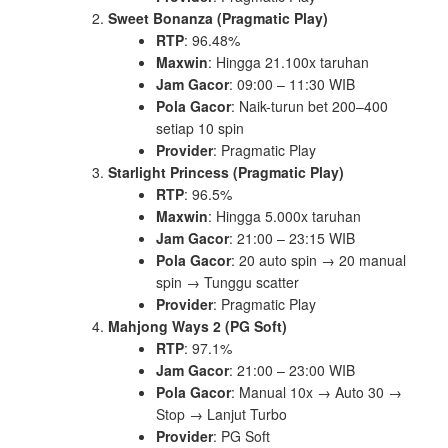
Sweet Bonanza (Pragmatic Play)
RTP
: 96.48%
Maxwin
: Hingga 21.100x taruhan
Jam Gacor
: 09:00 – 11:30 WIB
Pola Gacor
: Naik-turun bet 200–400
setiap 10 spin
Provider
: Pragmatic Play
Starlight Princess (Pragmatic Play)
RTP
: 96.5%
Maxwin
: Hingga 5.000x taruhan
Jam Gacor
: 21:00 – 23:15 WIB
Pola Gacor
: 20 auto spin → 20 manual
spin → Tunggu scatter
Provider
: Pragmatic Play
Mahjong Ways 2 (PG Soft)
RTP
: 97.1%
Jam Gacor
: 21:00 – 23:00 WIB
Pola Gacor
: Manual 10x → Auto 30 →
Stop → Lanjut Turbo
Provider
: PG Soft