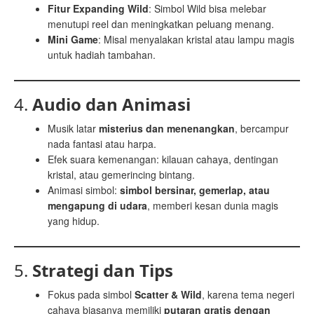
Fitur Expanding Wild
: Simbol Wild bisa melebar
menutupi reel dan meningkatkan peluang menang.
Mini Game
: Misal menyalakan kristal atau lampu magis
untuk hadiah tambahan.
4.
Audio dan Animasi
Musik latar
misterius dan menenangkan
, bercampur
nada fantasi atau harpa.
Efek suara kemenangan: kilauan cahaya, dentingan
kristal, atau gemerincing bintang.
Animasi simbol:
simbol bersinar, gemerlap, atau
mengapung di udara
, memberi kesan dunia magis
yang hidup.
5.
Strategi dan Tips
Fokus pada simbol
Scatter & Wild
, karena tema negeri
cahaya biasanya memiliki
putaran gratis dengan