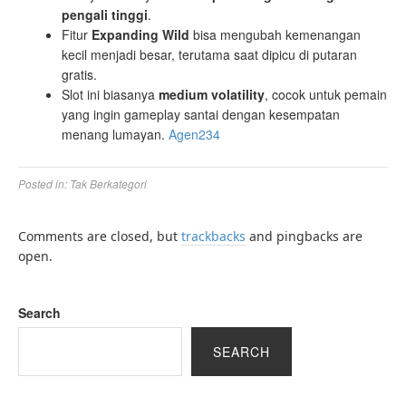
pengali tinggi
.
Fitur
Expanding Wild
bisa mengubah kemenangan
kecil menjadi besar, terutama saat dipicu di putaran
gratis.
Slot ini biasanya
medium volatility
, cocok untuk pemain
yang ingin gameplay santai dengan kesempatan
menang lumayan.
Agen234
Posted in:
Tak Berkategori
Comments are closed, but
trackbacks
and pingbacks are
open.
Search
SEARCH