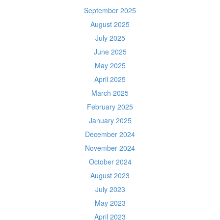
September 2025
August 2025
July 2025
June 2025
May 2025
April 2025
March 2025
February 2025
January 2025
December 2024
November 2024
October 2024
August 2023
July 2023
May 2023
April 2023