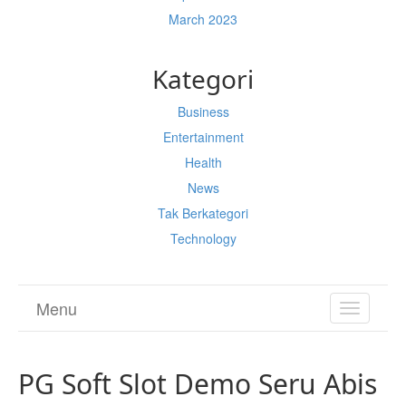
March 2023
Kategori
Business
Entertainment
Health
News
Tak Berkategori
Technology
Menu
TOGGL
NAVIGA
PG Soft Slot Demo Seru Abis