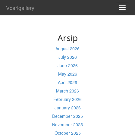
Vcarlgallery
TOGG
NAVI
Arsip
August 2026
July 2026
June 2026
May 2026
April 2026
March 2026
February 2026
January 2026
December 2025
November 2025
October 2025