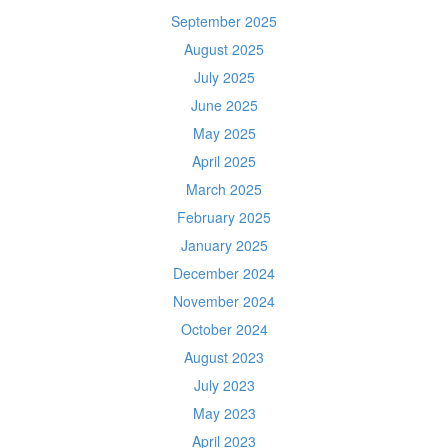
September 2025
August 2025
July 2025
June 2025
May 2025
April 2025
March 2025
February 2025
January 2025
December 2024
November 2024
October 2024
August 2023
July 2023
May 2023
April 2023