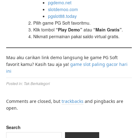
pgdemo.net
slotdemoo.com
pgslot88.today
Pilih game PG Soft favoritmu.
Klik tombol
“Play Demo”
atau
“Main Gratis”
.
Nikmati permainan pakai saldo virtual gratis.
Mau aku carikan link demo langsung ke game PG Soft
favorit kamu? Kasih tau aja ya!
game slot paling gacor hari
ini
Posted in:
Tak Berkategori
Comments are closed, but
trackbacks
and pingbacks are
open.
Search