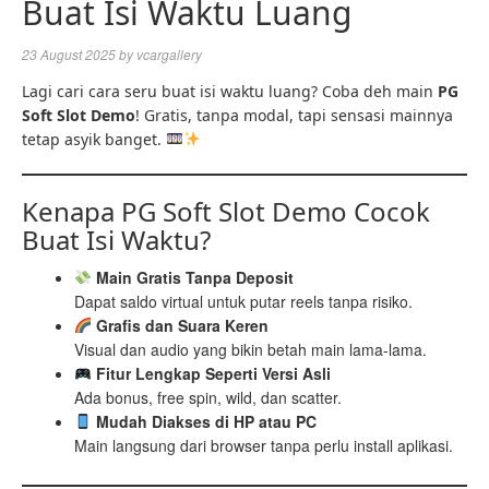
Buat Isi Waktu Luang
23 August 2025
by
vcargallery
Lagi cari cara seru buat isi waktu luang? Coba deh main
PG
Soft Slot Demo
! Gratis, tanpa modal, tapi sensasi mainnya
tetap asyik banget.
Kenapa PG Soft Slot Demo Cocok
Buat Isi Waktu?
Main Gratis Tanpa Deposit
Dapat saldo virtual untuk putar reels tanpa risiko.
Grafis dan Suara Keren
Visual dan audio yang bikin betah main lama-lama.
Fitur Lengkap Seperti Versi Asli
Ada bonus, free spin, wild, dan scatter.
Mudah Diakses di HP atau PC
Main langsung dari browser tanpa perlu install aplikasi.