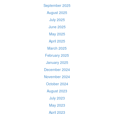
September 2025
August 2025
July 2025
June 2025
May 2025
April 2025
March 2025
February 2025
January 2025
December 2024
November 2024
October 2024
August 2023
July 2023
May 2023
April 2023