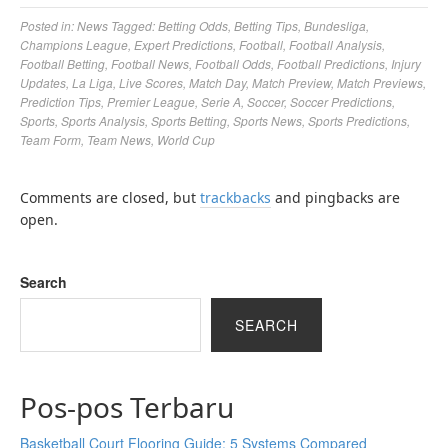
Posted in:
News
Tagged:
Betting Odds
,
Betting Tips
,
Bundesliga
,
Champions League
,
Expert Predictions
,
Football
,
Football Analysis
,
Football Betting
,
Football News
,
Football Odds
,
Football Predictions
,
Injury
Updates
,
La Liga
,
Live Scores
,
Match Day
,
Match Preview
,
Match Previews
,
Prediction Tips
,
Premier League
,
Serie A
,
Soccer
,
Soccer Predictions
,
Sports
,
Sports Analysis
,
Sports Betting
,
Sports News
,
Sports Predictions
,
Team Form
,
Team News
,
World Cup
Comments are closed, but
trackbacks
and pingbacks are
open.
Search
SEARCH
Pos-pos Terbaru
Basketball Court Flooring Guide: 5 Systems Compared