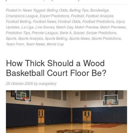
Posted in:
News
Tagged:
Betting Odds
,
Betting Tips
,
Bundesliga
,
Champions League
,
Expert Predictions
,
Football
,
Football Analysis
,
Football Betting
,
Football News
,
Football Odds
,
Football Predictions
,
Injury
Updates
,
La Liga
,
Live Scores
,
Match Day
,
Match Preview
,
Match Previews
,
Prediction Tips
,
Premier League
,
Serie A
,
Soccer
,
Soccer Predictions
,
Sports
,
Sports Analysis
,
Sports Betting
,
Sports News
,
Sports Predictions
,
Team Form
,
Team News
,
World Cup
How Thick Should a Wood
Basketball Court Floor Be?
25 October 2025
by
vcargallery