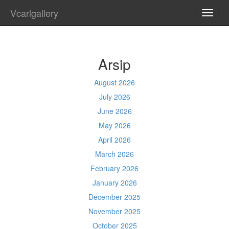
Vcarlgallery
TOGG
NAVI
Arsip
August 2026
July 2026
June 2026
May 2026
April 2026
March 2026
February 2026
January 2026
December 2025
November 2025
October 2025