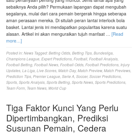
sebaiknya Anda pilih? Permukaan lapangan dapat mengubah
segalanya, mulai dari cara pemain bergerak hingga seberapa
aman perasaan mereka. Di situlah peran lantai interlock bola
basket. Lantai jenis ini mendapatkan popularitas karena suatu
alasan. Artikel ini akan menguraikan tujuh manfaat …
[Read
more…]
Posted in:
News
Tagged:
Betting Odds
,
Betting Tips
,
Bundesliga
,
Champions League
,
Expert Predictions
,
Football
,
Football Analysis
,
Football Betting
,
Football News
,
Football Odds
,
Football Predictions
,
Injury
Updates
,
La Liga
,
Live Scores
,
Match Day
,
Match Preview
,
Match Previews
,
Prediction Tips
,
Premier League
,
Serie A
,
Soccer
,
Soccer Predictions
,
Sports
,
Sports Analysis
,
Sports Betting
,
Sports News
,
Sports Predictions
,
Team Form
,
Team News
,
World Cup
Tiga Faktor Kunci Yang Perlu
Dipertimbangkan, Prediksi
Susunan Pemain, Cedera