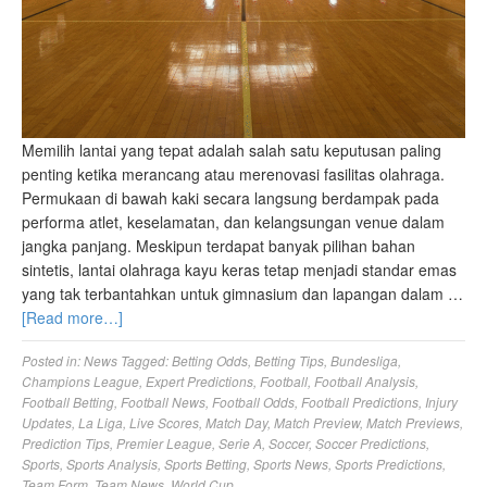
Memilih lantai yang tepat adalah salah satu keputusan paling
penting ketika merancang atau merenovasi fasilitas olahraga.
Permukaan di bawah kaki secara langsung berdampak pada
performa atlet, keselamatan, dan kelangsungan venue dalam
jangka panjang. Meskipun terdapat banyak pilihan bahan
sintetis, lantai olahraga kayu keras tetap menjadi standar emas
yang tak terbantahkan untuk gimnasium dan lapangan dalam …
[Read more…]
Posted in:
News
Tagged:
Betting Odds
,
Betting Tips
,
Bundesliga
,
Champions League
,
Expert Predictions
,
Football
,
Football Analysis
,
Football Betting
,
Football News
,
Football Odds
,
Football Predictions
,
Injury
Updates
,
La Liga
,
Live Scores
,
Match Day
,
Match Preview
,
Match Previews
,
Prediction Tips
,
Premier League
,
Serie A
,
Soccer
,
Soccer Predictions
,
Sports
,
Sports Analysis
,
Sports Betting
,
Sports News
,
Sports Predictions
,
Team Form
,
Team News
,
World Cup