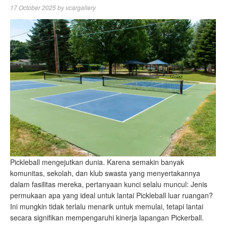
17 October 2025
by
vcargallery
Pickleball mengejutkan dunia. Karena semakin banyak
komunitas, sekolah, dan klub swasta yang menyertakannya
dalam fasilitas mereka, pertanyaan kunci selalu muncul: Jenis
permukaan apa yang ideal untuk lantai Pickleball luar ruangan?
Ini mungkin tidak terlalu menarik untuk memulai, tetapi lantai
secara signifikan mempengaruhi kinerja lapangan Pickerball.