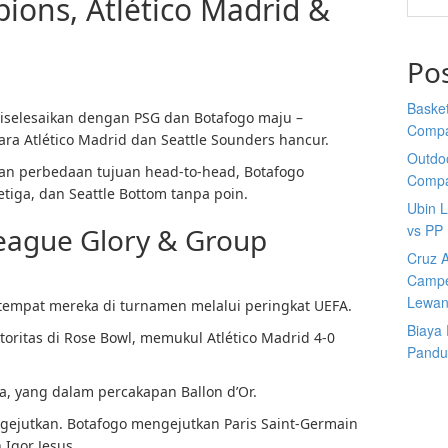
ons, Atlético Madrid &
Po
Basket
 diselesaikan dengan PSG dan Botafogo maju –
Comp
a Atlético Madrid dan Seattle Sounders hancur.
Outdoo
an perbedaan tujuan head-to-head, Botafogo
Comp
tiga, dan Seattle Bottom tanpa poin.
Ubin 
vs PP
eague Glory & Group
Cruz A
Campe
Lewan
empat mereka di turnamen melalui peringkat UEFA.
Biaya
oritas di Rose Bowl, memukul Atlético Madrid 4-0
Pandu
ha, yang dalam percakapan Ballon d’Or.
gejutkan. Botafogo mengejutkan Paris Saint-Germain
Igor Jesus.