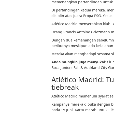
memenangkan pertandingan untuk 
Di pertandingan kedua mereka, me
disiplin atas juara Eropa PSG, Yesu
Atlético Madrid menyerahkan klub B
Orang Prancis Antoine Griezmann me
Dengan dua kemenangan sebelumnya
berikutnya meskipun ada kekalahan t
Mereka akan menghadapi sesama sisi
Anda mungkin juga menyukai
: Clu
Boca Juniors Fall & Auckland City 
Atlético Madrid: T
tiebreak
Atlético Madrid memenuhi syarat seb
Kampanye mereka dibuka dengan be
pada 15 Juni. Kartu merah untuk Cl