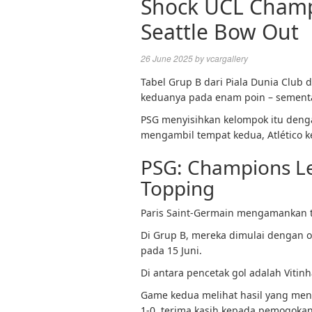
Shock UCL Champi
Seattle Bow Out
26 June 2025
by
vcargallery
Tabel Grup B dari Piala Dunia Club
keduanya pada enam poin – sementar
PSG menyisihkan kelompok itu deng
mengambil tempat kedua, Atlético ke
PSG: Champions L
Topping
Paris Saint-Germain mengamankan t
Di Grup B, mereka dimulai dengan ot
pada 15 Juni.
Di antara pencetak gol adalah Vitin
Game kedua melihat hasil yang men
1-0, terima kasih kepada pemogokan 