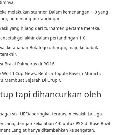
timnya.
reka melakukan stunner. Dalam kemenangan 1-0 yang
s lagi, pemenang pertandingan.
rasil yang hilang dari turnamen pertama mereka.
ncetak gol akhir dalam pertandingan 1-0.
, ketahanan Botafogo dihargai, maju ke babak
erakhir.
 Brasil Palmeiras di RO16.
b World Cup News: Benfica Topple Bayern Munich,
Guru Membuat Sejarah Di Grup C
utup tapi dihancurkan oleh
agai sisi UEFA peringkat teratas, mewakili La Liga.
ncana, dengan kekalahan 4-0 untuk PSG di Rose Bowl
ément Lenglet hanya ditambahkan ke sengatan.