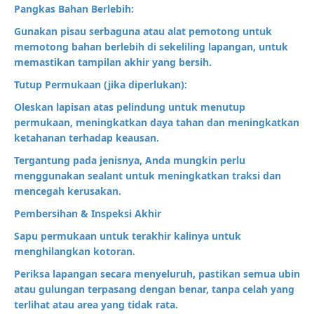
Pangkas Bahan Berlebih:
Gunakan pisau serbaguna atau alat pemotong untuk
memotong bahan berlebih di sekeliling lapangan, untuk
memastikan tampilan akhir yang bersih.
Tutup Permukaan (jika diperlukan):
Oleskan lapisan atas pelindung untuk menutup
permukaan, meningkatkan daya tahan dan meningkatkan
ketahanan terhadap keausan.
Tergantung pada jenisnya, Anda mungkin perlu
menggunakan sealant untuk meningkatkan traksi dan
mencegah kerusakan.
Pembersihan & Inspeksi Akhir
Sapu permukaan untuk terakhir kalinya untuk
menghilangkan kotoran.
Periksa lapangan secara menyeluruh, pastikan semua ubin
atau gulungan terpasang dengan benar, tanpa celah yang
terlihat atau area yang tidak rata.