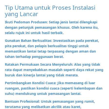
Tip Utama untuk Proses Instalasi
yang Lancar
Ikuti Pedoman Produsen
: Setiap jenis lantai dilengkapi
dengan petunjuk pemasangan khusus. Oleh karena itu,
selalu rujuk ini untuk hasil terbaik.
Gunakan Bahan Berkualitas
: Investasikan pada perekat,
pita perekat, dan pelapis berkualitas tinggi untuk
memastikan lantai tetap terpasang dengan aman dan
tahan terhadap penggunaan berat.
Ratakan Permukaan Secara Menyeluruh
: Alas yang tidak
rata dapat menyebabkan masalah seperti daya rekat yang
buruk dan kinerja lantai yang tidak merata.
Pertimbangkan Kondisi Cuaca
: Jika memasang di luar
ruangan, pastikan kondisi cuaca (seperti kelembapan dan
suhu) mendukung untuk pemasangan lantai.
Bantuan Profesional
: Untuk pemasangan yang rumit,
terutama yang melibatkan akrilik atau karet,