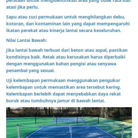
perataan untuk mengidentifikasi area yang tidak rata dan
atasi jika perlu.
Sapu atau cuci permukaan untuk menghilangkan debu,
kotoran, dan kontaminan lain yang dapat mempengaruhi
ikatan perekat atau kinerja lantai secara keseluruhan.
Nilai Lantai Bawah:
Jika lantai bawah terbuat dari beton atau aspal, pastikan
kondisinya baik. Retak atau kerusakan harus diperbaiki
dengan menggunakan bahan pengisi atau senyawa
penambal yang sesuai.
Uji kelembapan permukaan menggunakan pengukur
kelembapan untuk memastikan area tersebut kering.
Kelembapan berlebih dapat menyebabkan daya rekat
buruk atau tumbuhnya jamur di bawah lantai.