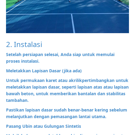
2. Instalasi
Setelah persiapan selesai, Anda siap untuk memulai
proses instalasi.
Meletakkan Lapisan Dasar (jika ada)
Untuk
permukaan karet atau akrilik
pertimbangkan untuk
meletakkan lapisan dasar, seperti lapisan atas atau lapisan
bawah beton, untuk memberikan bantalan dan stabilitas
tambahan.
Pastikan lapisan dasar sudah benar-benar kering sebelum
melanjutkan dengan pemasangan lantai utama.
Pasang Ubin atau Gulungan Sintetis