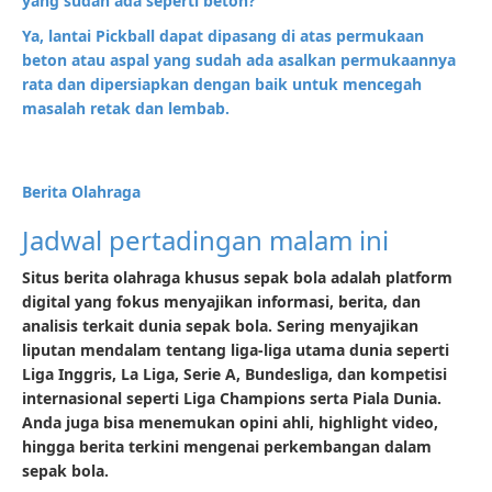
yang sudah ada seperti beton?
Ya, lantai Pickball dapat dipasang di atas permukaan
beton atau aspal yang sudah ada asalkan permukaannya
rata dan dipersiapkan dengan baik untuk mencegah
masalah retak dan lembab.
Berita Olahraga
Jadwal pertadingan malam ini
Situs berita olahraga khusus sepak bola adalah platform
digital yang fokus menyajikan informasi, berita, dan
analisis terkait dunia sepak bola. Sering menyajikan
liputan mendalam tentang liga-liga utama dunia seperti
Liga Inggris, La Liga, Serie A, Bundesliga, dan kompetisi
internasional seperti Liga Champions serta Piala Dunia.
Anda juga bisa menemukan opini ahli, highlight video,
hingga berita terkini mengenai perkembangan dalam
sepak bola.