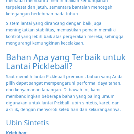
memadai membantu meminimalkan kemungkinan
terpeleset dan jatuh, sementara bantalan mencegah
ketegangan berlebihan pada tubuh.
Sistem lantai yang dirancang dengan baik juga
meningkatkan stabilitas, memastikan pemain memiliki
kontrol yang lebih baik atas pergerakan mereka, sehingga
mengurangi kemungkinan kecelakaan.
Bahan Apa yang Terbaik untuk
Lantai Pickleball?
Saat memilih lantai Pickleball premium, bahan yang Anda
pilih dapat sangat mempengaruhi performa, daya tahan,
dan kenyamanan lapangan. Di bawah ini, kami
membandingkan beberapa bahan yang paling umum
digunakan untuk lantai Pickball: ubin sintetis, karet, dan
akrilik, dengan menyoroti kelebihan dan kekurangannya.
Ubin Sintetis
Kelebihan: