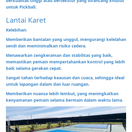
berkualitas tinggi atau bertekstur yang dirancang khusus
untuk Pickball.
Lantai Karet
Kelebihan:
Memberikan bantalan yang unggul, mengurangi kelelahan
sendi dan meminimalkan risiko cedera.
Menawarkan cengkeraman dan stabilitas yang baik,
memastikan pemain mempertahankan kontrol yang lebih
baik selama gerakan cepat.
Sangat tahan terhadap keausan dan cuaca, sehingga ideal
untuk lapangan dalam dan luar ruangan.
Memberikan nuansa lebih lembut, yang meningkatkan
kenyamanan pemain selama bermain dalam waktu lama.