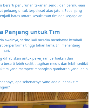
i berarti penurunan tekanan sendi, dan permukaan
kit peluang untuk terpeleset atau jatuh. Sepanjang
menjadi batas antara kesuksesan tim dan kegagalan
a Panjang untuk Tim
ada awalnya, sering kali mereka membayar kembali
ket berperforma tinggi tahan lama. Ini menentang
-hari.
yang dihabiskan untuk pekerjaan perbaikan dan
a berarti lebih sedikit tagihan medis dan lebih sedikit
tuk tim yang mempertimbangkan gambaran yang lebih
gannya, apa sebenarnya yang ada di benak tim
angan?