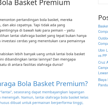
Bola Basket Premium
Po
menonton pertandingan bola basket, mereka
dan aksi cepatnya. Tapi tidak ada yang
Basket
entingnya di bawah kaki para pemain – yaitu
Comp
ilihan lantai olahraga basket yang tepat bukan hanya
Outdoo
ah investasi cerdas yang menentukan cara pemainnya
Comp
Ubin 
abiskan lebih banyak uang untuk lantai bola basket
vs PP
 ini dibandingkan lantai lainnya? Dan mengapa
Cruz A
 satu di antara fasilitas olahraga dunia?
Campe
Lewan
Biaya
ahraga Bola Basket Premium?
Pandu
h “lantai”, seseorang dapat membayangkan lapangan
 menengah. Namun, lantai olahraga bola basket kelas
i khusus dibuat untuk permainan berperforma tinggi,