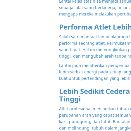
Lantai kelas atas bisa menjadi se
sebagai alat yang berkinerja, aman
mengapa mereka melakukan perub
Performa Atlet Lebi
Salah satu manfaat lantai olahraga 
performa seorang atlet. Permukaa
yang tepat. Hal ini memungkinkan p
tinggi, dan mengubah arah tanpa r
Lantai juga memberikan pengembalian
lebih sedikit energi pada setiap l
kuat untuk pertandingan yang lebih 
Lebih Sedikit Ceder
Tinggi
Atlet profesional menjadikan tubuh
perubahan arah yang cepat semuan
kaki, punggung, dan lutut. Bantala
dan melindungi tubuh dalam jangka