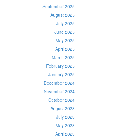
September 2025
August 2025
July 2025
June 2025
May 2025
April 2025
March 2025
February 2025
January 2025
December 2024
November 2024
October 2024
August 2023
July 2023
May 2023
April 2023