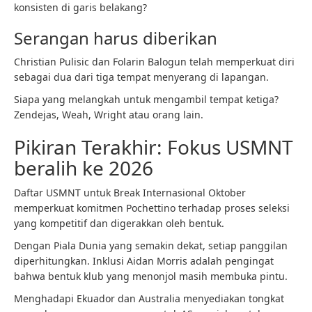
konsisten di garis belakang?
Serangan harus diberikan
Christian Pulisic dan Folarin Balogun telah memperkuat diri
sebagai dua dari tiga tempat menyerang di lapangan.
Siapa yang melangkah untuk mengambil tempat ketiga?
Zendejas, Weah, Wright atau orang lain.
Pikiran Terakhir: Fokus USMNT
beralih ke 2026
Daftar USMNT untuk Break Internasional Oktober
memperkuat komitmen Pochettino terhadap proses seleksi
yang kompetitif dan digerakkan oleh bentuk.
Dengan Piala Dunia yang semakin dekat, setiap panggilan
diperhitungkan. Inklusi Aidan Morris adalah pengingat
bahwa bentuk klub yang menonjol masih membuka pintu.
Menghadapi Ekuador dan Australia menyediakan tongkat