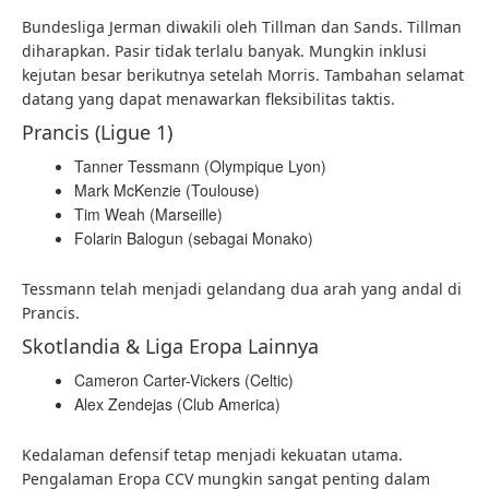
Bundesliga Jerman diwakili oleh Tillman dan Sands. Tillman
diharapkan. Pasir tidak terlalu banyak. Mungkin inklusi
kejutan besar berikutnya setelah Morris. Tambahan selamat
datang yang dapat menawarkan fleksibilitas taktis.
Prancis (Ligue 1)
Tanner Tessmann (Olympique Lyon)
Mark McKenzie (Toulouse)
Tim Weah (Marseille)
Folarin Balogun (sebagai Monako)
Tessmann telah menjadi gelandang dua arah yang andal di
Prancis.
Skotlandia & Liga Eropa Lainnya
Cameron Carter-Vickers (Celtic)
Alex Zendejas (Club America)
Kedalaman defensif tetap menjadi kekuatan utama.
Pengalaman Eropa CCV mungkin sangat penting dalam