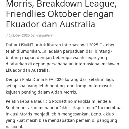
Morris, Breakdown League,
Friendlies Oktober dengan
Ekuador dan Australia
7 October 2025
by
vcargallery
Daftar USMNT untuk liburan internasional 2025 Oktober
telah diumumkan. Ini adalah perpaduan dari bintang -
bintang mapan dengan beberapa wajah segar yang
ditaburkan di depan persahabatan internasional melawan
Ekuador dan Australia.
Dengan Piala Dunia FIFA 2026 kurang dari setahun lagi,
setiap saat yang lebih penting, dan kamp ini termasuk
kejutan penting dalam Aidan Morris.
Pelatih kepala Mauricio Pochettino mengklaim jendela
September akan menandai “akhir eksperimen.” Ini membuat
inklusi Morris menjadi lebih mengesankan. Bentuk klub
yang kuat masih bisa mendapatkan pemain di panggung
nasional.