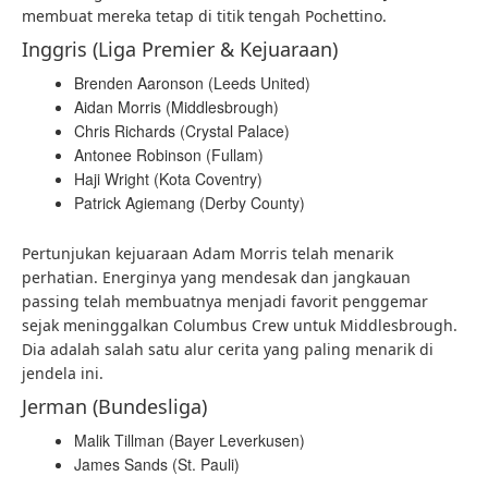
membuat mereka tetap di titik tengah Pochettino.
Inggris (Liga Premier & Kejuaraan)
Brenden Aaronson (Leeds United)
Aidan Morris (Middlesbrough)
Chris Richards (Crystal Palace)
Antonee Robinson (Fullam)
Haji Wright (Kota Coventry)
Patrick Agiemang (Derby County)
Pertunjukan kejuaraan Adam Morris telah menarik
perhatian. Energinya yang mendesak dan jangkauan
passing telah membuatnya menjadi favorit penggemar
sejak meninggalkan Columbus Crew untuk Middlesbrough.
Dia adalah salah satu alur cerita yang paling menarik di
jendela ini.
Jerman (Bundesliga)
Malik Tillman (Bayer Leverkusen)
James Sands (St. Pauli)