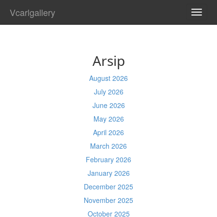
Vcarlgallery
TOGG
NAVI
Arsip
August 2026
July 2026
June 2026
May 2026
April 2026
March 2026
February 2026
January 2026
December 2025
November 2025
October 2025