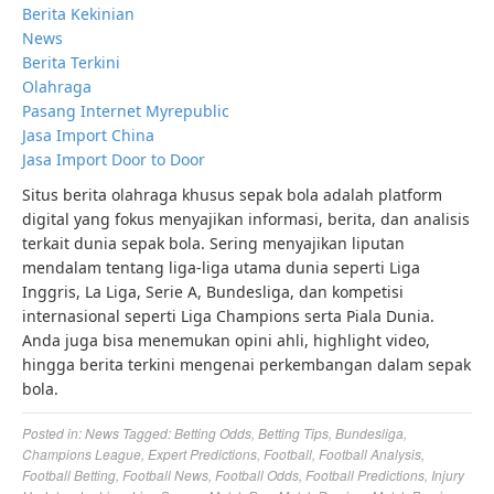
Berita Kekinian
News
Berita Terkini
Olahraga
Pasang Internet Myrepublic
Jasa Import China
Jasa Import Door to Door
Situs berita olahraga khusus sepak bola adalah platform
digital yang fokus menyajikan informasi, berita, dan analisis
terkait dunia sepak bola. Sering menyajikan liputan
mendalam tentang liga-liga utama dunia seperti Liga
Inggris, La Liga, Serie A, Bundesliga, dan kompetisi
internasional seperti Liga Champions serta Piala Dunia.
Anda juga bisa menemukan opini ahli, highlight video,
hingga berita terkini mengenai perkembangan dalam sepak
bola.
Posted in:
News
Tagged:
Betting Odds
,
Betting Tips
,
Bundesliga
,
Champions League
,
Expert Predictions
,
Football
,
Football Analysis
,
Football Betting
,
Football News
,
Football Odds
,
Football Predictions
,
Injury