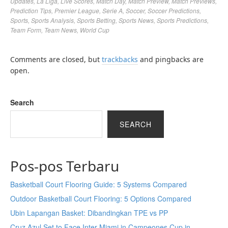
Updates
,
La Liga
,
Live Scores
,
Match Day
,
Match Preview
,
Match Previews
,
Prediction Tips
,
Premier League
,
Serie A
,
Soccer
,
Soccer Predictions
,
Sports
,
Sports Analysis
,
Sports Betting
,
Sports News
,
Sports Predictions
,
Team Form
,
Team News
,
World Cup
Comments are closed, but
trackbacks
and pingbacks are
open.
Search
SEARCH
Pos-pos Terbaru
Basketball Court Flooring Guide: 5 Systems Compared
Outdoor Basketball Court Flooring: 5 Options Compared
Ubin Lapangan Basket: Dibandingkan TPE vs PP
Cruz Azul Set to Face Inter Miami in Campeones Cup in