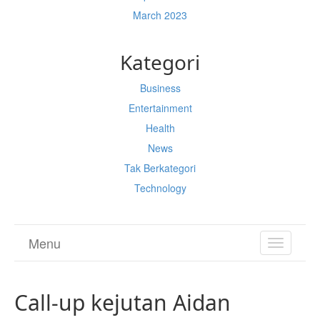
March 2023
Kategori
Business
Entertainment
Health
News
Tak Berkategori
Technology
Menu
TOGGL
NAVIGA
Call-up kejutan Aidan